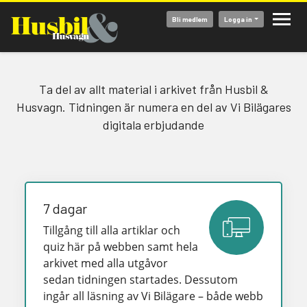
Hoppa
Bli medlem
Logga in
till
huvudinnehåll
Ta del av allt material i arkivet från Husbil &
Husvagn. Tidningen är numera en del av Vi Bilägares
digitala erbjudande
7 dagar
Tillgång till alla artiklar och
quiz här på webben samt hela
arkivet med alla utgåvor
sedan tidningen startades. Dessutom
ingår all läsning av Vi Bilägare – både webb