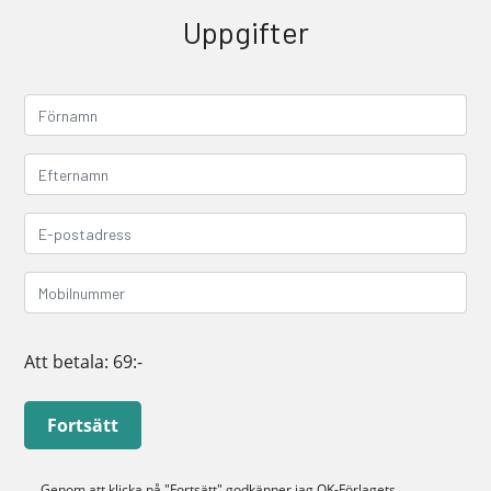
Uppgifter
Att betala:
69:-
Fortsätt
Genom att klicka på "Fortsätt" godkänner jag
OK-Förlagets