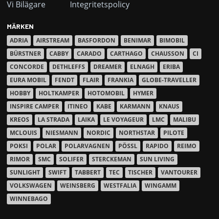
Vi Bilägare
Integritetspolicy
MÄRKEN
ADRIA
AIRSTREAM
BASFORDON
BENIMAR
BIMOBIL
BÜRSTNER
CABBY
CARADO
CARTHAGO
CHAUSSON
CI
CONCORDE
DETHLEFFS
DREAMER
ELNAGH
ERIBA
EURA MOBIL
FENDT
FLAIR
FRANKIA
GLOBE-TRAVELLER
HOBBY
HOLTKAMPER
HOTOMOBIL
HYMER
INSPIRE CAMPER
ITINEO
KABE
KARMANN
KNAUS
KREOS
LA STRADA
LAIKA
LE VOYAGEUR
LMC
MALIBU
MCLOUIS
NIESMANN
NORDIC
NORTHSTAR
PILOTE
POKSI
POLAR
POLARVAGNEN
PÖSSL
RAPIDO
REIMO
RIMOR
SMC
SOLIFER
STERCKEMAN
SUN LIVING
SUNLIGHT
SWIFT
TABBERT
TEC
TISCHER
VANTOURER
VOLKSWAGEN
WEINSBERG
WESTFALIA
WINGAMM
WINNEBAGO