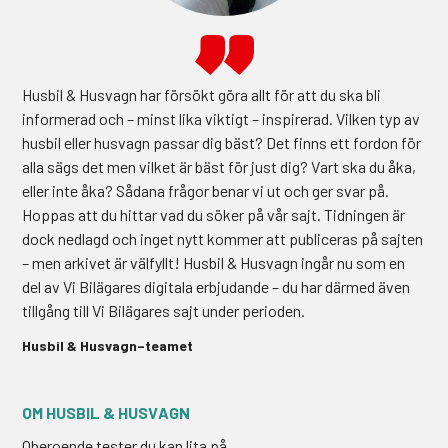
Husbil & Husvagn har försökt göra allt för att du ska bli
informerad och – minst lika viktigt – inspirerad. Vilken typ av
husbil eller husvagn passar dig bäst? Det finns ett fordon för
alla sägs det men vilket är bäst för just dig? Vart ska du åka,
eller inte åka? Sådana frågor benar vi ut och ger svar på.
Hoppas att du hittar vad du söker på vår sajt. Tidningen är
dock nedlagd och inget nytt kommer att publiceras på sajten
– men arkivet är välfyllt! Husbil & Husvagn ingår nu som en
del av Vi Bilägares digitala erbjudande – du har därmed även
tillgång till Vi Bilägares sajt under perioden.
Husbil & Husvagn–teamet
Oberoende tester du kan lita på