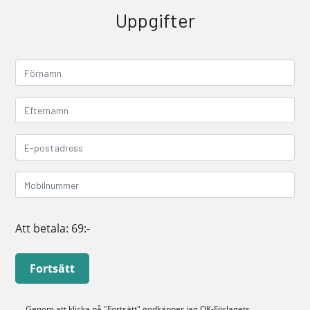
Uppgifter
Att betala:
69:-
Fortsätt
Genom att klicka på "Fortsätt" godkänner jag
OK-Förlagets