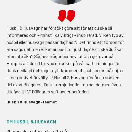
Husbil & Husvagn har försökt göra allt för att du ska bli
informerad och – minst lika viktigt – inspirerad. Vilken typ av
husbil eller husvagn passar dig bäst? Det finns ett fordon för
alla sägs det men vilket är bäst för just dig? Vart ska du åka,
eller inte åka? Sådana frågor benar vi ut och ger svar på.
Hoppas att du hittar vad du söker på vår sajt. Tidningen är
dock nedlagd och inget nytt kommer att publiceras på sajten
– men arkivet är välfyllt! Husbil & Husvagn ingår nu som en
del av Vi Bilägares digitala erbjudande – du har därmed även
tillgång till Vi Bilägares sajt under perioden.
Husbil & Husvagn–teamet
Oberoende tester du kan lita på