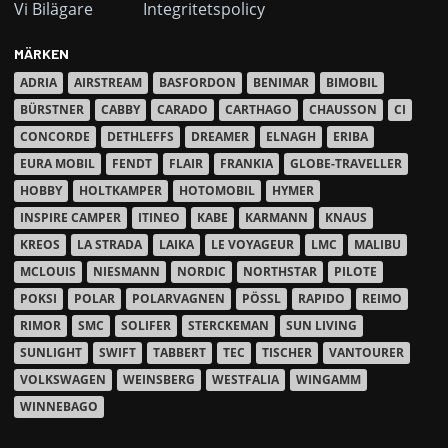
Vi Bilägare
Integritetspolicy
MÄRKEN
ADRIA
AIRSTREAM
BASFORDON
BENIMAR
BIMOBIL
BÜRSTNER
CABBY
CARADO
CARTHAGO
CHAUSSON
CI
CONCORDE
DETHLEFFS
DREAMER
ELNAGH
ERIBA
EURA MOBIL
FENDT
FLAIR
FRANKIA
GLOBE-TRAVELLER
HOBBY
HOLTKAMPER
HOTOMOBIL
HYMER
INSPIRE CAMPER
ITINEO
KABE
KARMANN
KNAUS
KREOS
LA STRADA
LAIKA
LE VOYAGEUR
LMC
MALIBU
MCLOUIS
NIESMANN
NORDIC
NORTHSTAR
PILOTE
POKSI
POLAR
POLARVAGNEN
PÖSSL
RAPIDO
REIMO
RIMOR
SMC
SOLIFER
STERCKEMAN
SUN LIVING
SUNLIGHT
SWIFT
TABBERT
TEC
TISCHER
VANTOURER
VOLKSWAGEN
WEINSBERG
WESTFALIA
WINGAMM
WINNEBAGO