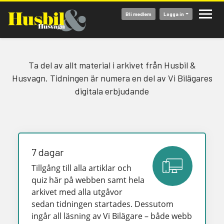
Hoppa
Bli medlem
Logga in
till
huvudinnehåll
Ta del av allt material i arkivet från Husbil &
Husvagn. Tidningen är numera en del av Vi Bilägares
digitala erbjudande
7 dagar
Tillgång till alla artiklar och
quiz här på webben samt hela
arkivet med alla utgåvor
sedan tidningen startades. Dessutom
ingår all läsning av Vi Bilägare – både webb