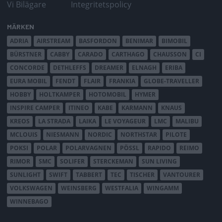
Vi Bilägare
Integritetspolicy
MÄRKEN
ADRIA
AIRSTREAM
BASFORDON
BENIMAR
BIMOBIL
BÜRSTNER
CABBY
CARADO
CARTHAGO
CHAUSSON
CI
CONCORDE
DETHLEFFS
DREAMER
ELNAGH
ERIBA
EURA MOBIL
FENDT
FLAIR
FRANKIA
GLOBE-TRAVELLER
HOBBY
HOLTKAMPER
HOTOMOBIL
HYMER
INSPIRE CAMPER
ITINEO
KABE
KARMANN
KNAUS
KREOS
LA STRADA
LAIKA
LE VOYAGEUR
LMC
MALIBU
MCLOUIS
NIESMANN
NORDIC
NORTHSTAR
PILOTE
POKSI
POLAR
POLARVAGNEN
PÖSSL
RAPIDO
REIMO
RIMOR
SMC
SOLIFER
STERCKEMAN
SUN LIVING
SUNLIGHT
SWIFT
TABBERT
TEC
TISCHER
VANTOURER
VOLKSWAGEN
WEINSBERG
WESTFALIA
WINGAMM
WINNEBAGO