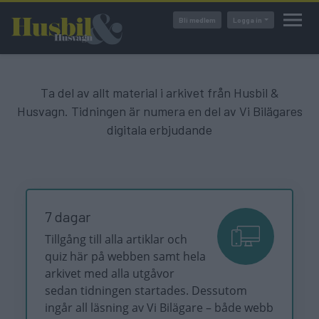
Hoppa
Bli medlem
Logga in
till
huvudinnehåll
Ta del av allt material i arkivet från Husbil &
Husvagn. Tidningen är numera en del av Vi Bilägares
digitala erbjudande
7 dagar
Tillgång till alla artiklar och
quiz här på webben samt hela
arkivet med alla utgåvor
sedan tidningen startades. Dessutom
ingår all läsning av Vi Bilägare – både webb