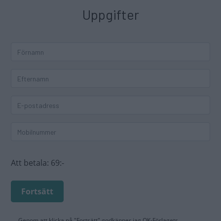
Uppgifter
Att betala:
69:-
Fortsätt
Genom att klicka på "Fortsätt" godkänner jag
OK-Förlagets