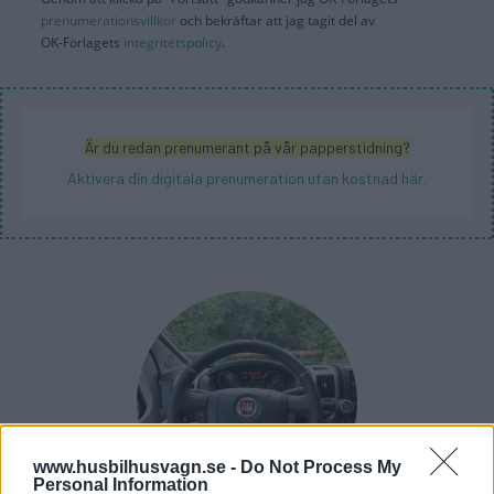
prenumerationsvillkor
och bekräftar att jag tagit del av
OK-Förlagets
integritetspolicy
.
Är du redan prenumerant på vår papperstidning?
Aktivera din digitala prenumeration utan kostnad här.
www.husbilhusvagn.se -
Do Not Process My
Personal Information