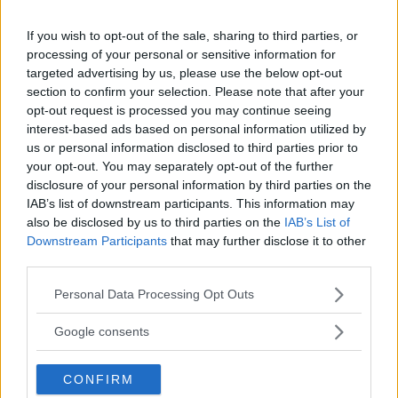
If you wish to opt-out of the sale, sharing to third parties, or
processing of your personal or sensitive information for
targeted advertising by us, please use the below opt-out
Husbil & Husvagn har försökt göra allt för att du ska bli
section to confirm your selection. Please note that after your
informerad och – minst lika viktigt – inspirerad. Vilken typ av
opt-out request is processed you may continue seeing
husbil eller husvagn passar dig bäst? Det finns ett fordon för
interest-based ads based on personal information utilized by
alla sägs det men vilket är bäst för just dig? Vart ska du åka,
us or personal information disclosed to third parties prior to
your opt-out. You may separately opt-out of the further
eller inte åka? Sådana frågor benar vi ut och ger svar på.
disclosure of your personal information by third parties on the
Hoppas att du hittar vad du söker på vår sajt. Tidningen är
IAB’s list of downstream participants. This information may
dock nedlagd och inget nytt kommer att publiceras på sajten
also be disclosed by us to third parties on the
IAB’s List of
– men arkivet är välfyllt! Husbil & Husvagn ingår nu som en
Downstream Participants
that may further disclose it to other
del av Vi Bilägares digitala erbjudande – du har därmed även
third parties.
tillgång till Vi Bilägares sajt under perioden.
Please note that this website/app uses one or more Google
Personal Data Processing Opt Outs
Husbil & Husvagn–teamet
services and may gather and store information including but
not limited to your visit or usage behaviour. You may click to
Google consents
grant or deny consent to Google and its third-party tags to
use your data for below specified purposes in below Google
CONFIRM
consent section.
Oberoende tester du kan lita på