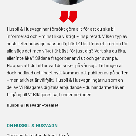
Husbil & Husvagn har försökt göra allt för att du ska bli
informerad och – minst lika viktigt – inspirerad. Vilken typ av
husbil eller husvagn passar dig bäst? Det finns ett fordon för
alla sägs det men vilket är bäst för just dig? Vart ska du åka,
eller inte åka? Sådana frågor benar vi ut och ger svar på.
Hoppas att du hittar vad du söker på vår sajt. Tidningen är
dock nedlagd och inget nytt kommer att publiceras på sajten
– men arkivet är välfyllt! Husbil & Husvagn ingår nu som en
del av Vi Bilägares digitala erbjudande – du har därmed även
tillgång till Vi Bilägares sajt under perioden.
Husbil & Husvagn–teamet
Oberoende tester du kan lita på