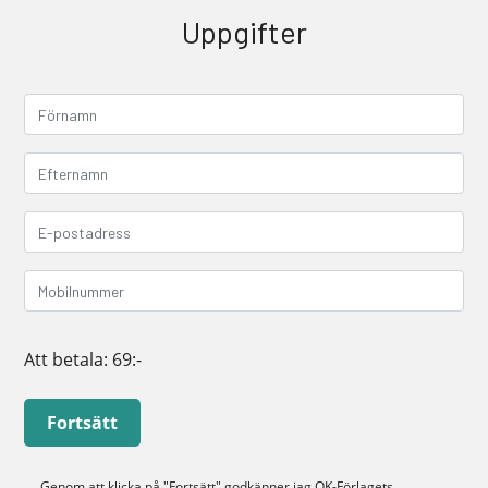
Uppgifter
Att betala:
69:-
Fortsätt
Genom att klicka på "Fortsätt" godkänner jag
OK-Förlagets