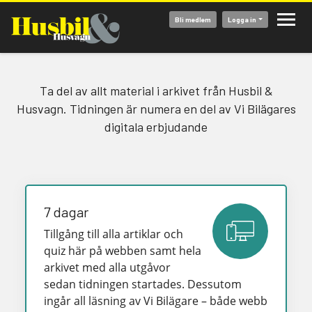
Hoppa
Bli medlem
Logga in
till
huvudinnehåll
Ta del av allt material i arkivet från Husbil &
Husvagn. Tidningen är numera en del av Vi Bilägares
digitala erbjudande
7 dagar
Tillgång till alla artiklar och
quiz här på webben samt hela
arkivet med alla utgåvor
sedan tidningen startades. Dessutom
ingår all läsning av Vi Bilägare – både webb