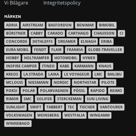
Vi Bilägare
Integritetspolicy
MÄRKEN
ADRIA
AIRSTREAM
BASFORDON
BENIMAR
BIMOBIL
BÜRSTNER
CABBY
CARADO
CARTHAGO
CHAUSSON
CI
CONCORDE
DETHLEFFS
DREAMER
ELNAGH
ERIBA
EURA MOBIL
FENDT
FLAIR
FRANKIA
GLOBE-TRAVELLER
HOBBY
HOLTKAMPER
HOTOMOBIL
HYMER
INSPIRE CAMPER
ITINEO
KABE
KARMANN
KNAUS
KREOS
LA STRADA
LAIKA
LE VOYAGEUR
LMC
MALIBU
MCLOUIS
NIESMANN
NORDIC
NORTHSTAR
PILOTE
POKSI
POLAR
POLARVAGNEN
PÖSSL
RAPIDO
REIMO
RIMOR
SMC
SOLIFER
STERCKEMAN
SUN LIVING
SUNLIGHT
SWIFT
TABBERT
TEC
TISCHER
VANTOURER
VOLKSWAGEN
WEINSBERG
WESTFALIA
WINGAMM
WINNEBAGO