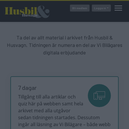
Hoppa
Bli medlem
Logga in
till
huvudinnehåll
Ta del av allt material i arkivet från Husbil &
Husvagn. Tidningen är numera en del av Vi Bilägares
digitala erbjudande
7 dagar
Tillgång till alla artiklar och
quiz här på webben samt hela
arkivet med alla utgåvor
sedan tidningen startades. Dessutom
ingår all läsning av Vi Bilägare – både webb