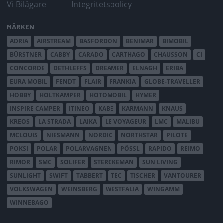
Vi Bilägare
Integritetspolicy
MÄRKEN
ADRIA
AIRSTREAM
BASFORDON
BENIMAR
BIMOBIL
BÜRSTNER
CABBY
CARADO
CARTHAGO
CHAUSSON
CI
CONCORDE
DETHLEFFS
DREAMER
ELNAGH
ERIBA
EURA MOBIL
FENDT
FLAIR
FRANKIA
GLOBE-TRAVELLER
HOBBY
HOLTKAMPER
HOTOMOBIL
HYMER
INSPIRE CAMPER
ITINEO
KABE
KARMANN
KNAUS
KREOS
LA STRADA
LAIKA
LE VOYAGEUR
LMC
MALIBU
MCLOUIS
NIESMANN
NORDIC
NORTHSTAR
PILOTE
POKSI
POLAR
POLARVAGNEN
PÖSSL
RAPIDO
REIMO
RIMOR
SMC
SOLIFER
STERCKEMAN
SUN LIVING
SUNLIGHT
SWIFT
TABBERT
TEC
TISCHER
VANTOURER
VOLKSWAGEN
WEINSBERG
WESTFALIA
WINGAMM
WINNEBAGO