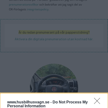
prenumerationsvillkor
och bekräftar att jag tagit del av
OK-Förlagets
integritetspolicy
.
Är du redan prenumerant på vår papperstidning?
Aktivera din digitala prenumeration utan kostnad här.
www.husbilhusvagn.se -
Do Not Process My
Personal Information