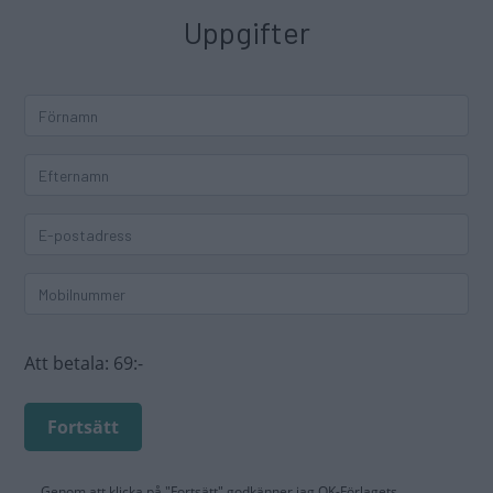
Uppgifter
Att betala:
69:-
Fortsätt
Genom att klicka på "Fortsätt" godkänner jag
OK-Förlagets