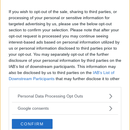
If you wish to opt-out of the sale, sharing to third parties, or
processing of your personal or sensitive information for
targeted advertising by us, please use the below opt-out
Husbil & Husvagn har försökt göra allt för att du ska bli
section to confirm your selection. Please note that after your
informerad och – minst lika viktigt – inspirerad. Vilken typ av
opt-out request is processed you may continue seeing
husbil eller husvagn passar dig bäst? Det finns ett fordon för
interest-based ads based on personal information utilized by
alla sägs det men vilket är bäst för just dig? Vart ska du åka,
us or personal information disclosed to third parties prior to
your opt-out. You may separately opt-out of the further
eller inte åka? Sådana frågor benar vi ut och ger svar på.
disclosure of your personal information by third parties on the
Hoppas att du hittar vad du söker på vår sajt. Tidningen är
IAB’s list of downstream participants. This information may
dock nedlagd och inget nytt kommer att publiceras på sajten
also be disclosed by us to third parties on the
IAB’s List of
– men arkivet är välfyllt! Husbil & Husvagn ingår nu som en
Downstream Participants
that may further disclose it to other
del av Vi Bilägares digitala erbjudande – du har därmed även
third parties.
tillgång till Vi Bilägares sajt under perioden.
Please note that this website/app uses one or more Google
Personal Data Processing Opt Outs
Husbil & Husvagn–teamet
services and may gather and store information including but
not limited to your visit or usage behaviour. You may click to
Google consents
grant or deny consent to Google and its third-party tags to
use your data for below specified purposes in below Google
CONFIRM
consent section.
Oberoende tester du kan lita på