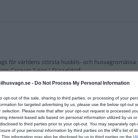
dags för världens största husbils- och husvagnsmässa
 om Caravan Salon i Düsseldorf.
oner som är intresserade av campinglivet på det över
ilhusvagn.se -
Do Not Process My Personal Information
to opt-out of the sale, sharing to third parties, or processing of your per
och nya utställare som kommer att överraska. Plus ett
formation for targeted advertising by us, please use the below opt-out s
r selection. Please note that after your opt-out request is processed y
vara svårt att överblicka.
eing interest-based ads based on personal information utilized by us or
disclosed to third parties prior to your opt-out. You may separately opt-
erande mässupplevelse för våra gäster. Genom att kon
losure of your personal information by third parties on the IAB’s list of
er vi också långsiktigt optimala förutsättningar för 
. This information may also be disclosed by us to third parties on the
IA