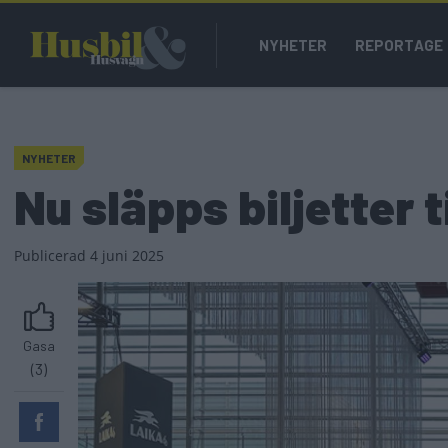
Hoppa
Main
till
NYHETER
REPORTAGE
navigation
huvudinnehåll
NYHETER
Nu släpps biljetter 
Publicerad
4 juni 2025
Gasa
(3)