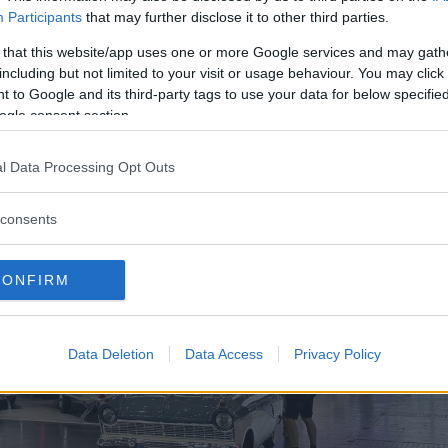
ke, chef för Caravan Salon i ett pressmeddelande.
Participants
that may further disclose it to other third parties.
 that this website/app uses one or more Google services and may gath
including but not limited to your visit or usage behaviour. You may click 
 to Google and its third-party tags to use your data for below specifi
ogle consent section.
l Data Processing Opt Outs
consents
CONFIRM
Data Deletion
Data Access
Privacy Policy