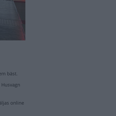
em bäst.
ia Husvagn
äljas online