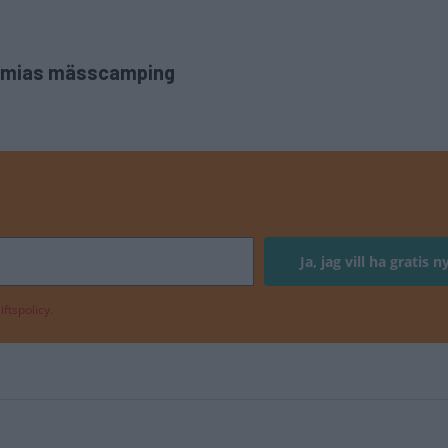
l Elmias mässcamping
ftspolicy.