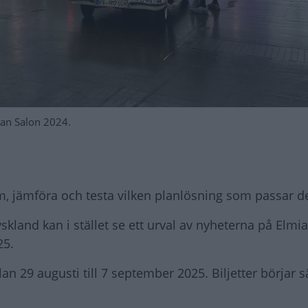
van Salon 2024.
m, jämföra och testa vilken planlösning som passar d
yskland kan i stället se ett urval av nyheterna på Elm
25.
n 29 augusti till 7 september 2025. Biljetter börjar s