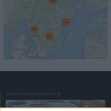
203
118
235
650
Leaflet
Tester: De senaste vi kört