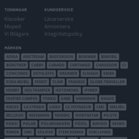
TIDNINGAR
KUNDSERVICE
Klassiker
Läsarservice
Moped
Annonsera
Vi Bilägare
Integritetspolicy
MÄRKEN
ADRIA
AIRSTREAM
BASFORDON
BENIMAR
BIMOBIL
BÜRSTNER
CABBY
CARADO
CARTHAGO
CHAUSSON
CI
CONCORDE
DETHLEFFS
DREAMER
ELNAGH
ERIBA
EURA MOBIL
FENDT
FLAIR
FRANKIA
GLOBE-TRAVELLER
HOBBY
HOLTKAMPER
HOTOMOBIL
HYMER
INSPIRE CAMPER
ITINEO
KABE
KARMANN
KNAUS
KREOS
LA STRADA
LAIKA
LE VOYAGEUR
LMC
MALIBU
MCLOUIS
NIESMANN
NORDIC
NORTHSTAR
PILOTE
POKSI
POLAR
POLARVAGNEN
PÖSSL
RAPIDO
REIMO
RIMOR
SMC
SOLIFER
STERCKEMAN
SUN LIVING