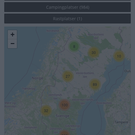
Campingplatser (984)
Rastplatser (1)
7
+
−
8
30
10
27
89
100
32