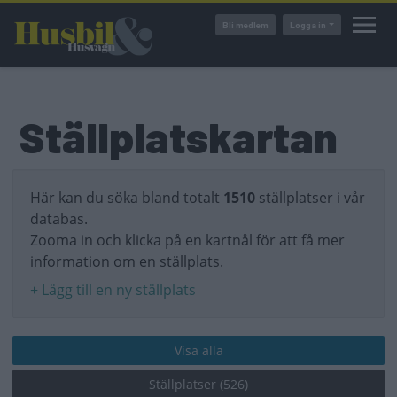
Hoppa
Bli medlem
Logga in
till
huvudinnehåll
Ställplatskartan
Här kan du söka bland totalt
1510
ställplatser i vår
databas.
Zooma in och klicka på en kartnål för att få mer
information om en ställplats.
+ Lägg till en ny ställplats
Visa alla
Ställplatser (526)