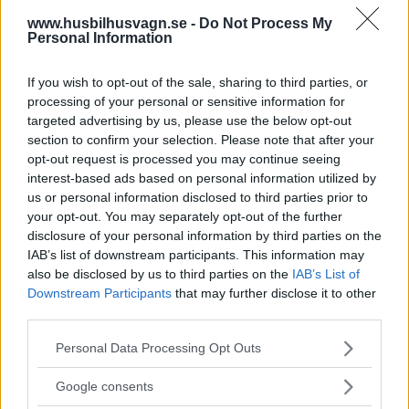
www.husbilhusvagn.se -
Do Not Process My
Personal Information
If you wish to opt-out of the sale, sharing to third parties, or
processing of your personal or sensitive information for
targeted advertising by us, please use the below opt-out
section to confirm your selection. Please note that after your
opt-out request is processed you may continue seeing
Så bra är nya Karmann-Mobil
interest-based ads based on personal information utilized by
us or personal information disclosed to third parties prior to
Här har vi en kort plåtis som känns större invändigt än
your opt-out. You may separately opt-out of the further
utvändigt.
disclosure of your personal information by third parties on the
IAB’s list of downstream participants. This information may
also be disclosed by us to third parties on the
IAB’s List of
Downstream Participants
that may further disclose it to other
third parties.
Please note that this website/app uses one or more Google
Personal Data Processing Opt Outs
services and may gather and store information including but
not limited to your visit or usage behaviour. You may click to
Google consents
grant or deny consent to Google and its third-party tags to