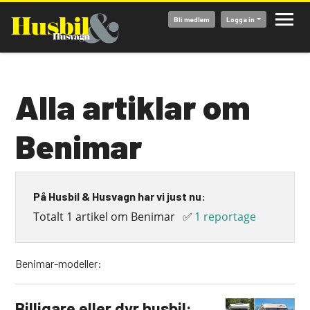
Hoppa
Bli medlem
Logga in
till
huvudinnehåll
Alla artiklar om
Benimar
På Husbil & Husvagn har vi just nu:
Totalt 1 artikel om Benimar
✅
1 reportage
Benimar-modeller:
Billigare eller dyr husbil: