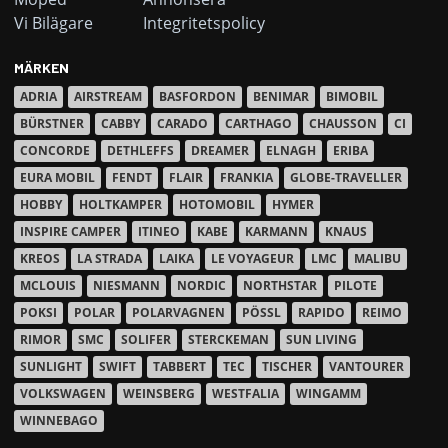
Vi Bilägare
Integritetspolicy
MÄRKEN
ADRIA
AIRSTREAM
BASFORDON
BENIMAR
BIMOBIL
BÜRSTNER
CABBY
CARADO
CARTHAGO
CHAUSSON
CI
CONCORDE
DETHLEFFS
DREAMER
ELNAGH
ERIBA
EURA MOBIL
FENDT
FLAIR
FRANKIA
GLOBE-TRAVELLER
HOBBY
HOLTKAMPER
HOTOMOBIL
HYMER
INSPIRE CAMPER
ITINEO
KABE
KARMANN
KNAUS
KREOS
LA STRADA
LAIKA
LE VOYAGEUR
LMC
MALIBU
MCLOUIS
NIESMANN
NORDIC
NORTHSTAR
PILOTE
POKSI
POLAR
POLARVAGNEN
PÖSSL
RAPIDO
REIMO
RIMOR
SMC
SOLIFER
STERCKEMAN
SUN LIVING
SUNLIGHT
SWIFT
TABBERT
TEC
TISCHER
VANTOURER
VOLKSWAGEN
WEINSBERG
WESTFALIA
WINGAMM
WINNEBAGO