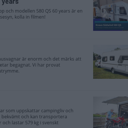
 years
epp och modellen 580 QS 60 years är en
esyn, kolla in filmen!
svagnar är enorm och det märks att
etar begagnat. Vi har provat
tutrymme.
a par som uppskattar campingliv och
r bekvämt och kan transportera
och lastar 579 kg i svenskt