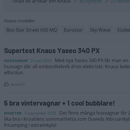
Totalt 66 artiklar om Knaus
✅
30 nyheter
✅
23 tester
Knaus-modeller:
Box Star Street 600 MQ
Eurostar
Sky Wave
Südw
Supertest Knaus Yaseo 340 PX
Med nya Yaseo 340 PX får man en 
HUSVAGNAR
24 juni 2024
husvagn där all ombordteknik drivs elektriskt. Knaus le
elfordon.
Gasa (23)
5 bra vintervagnar + 1 cool bubblare!
Det finns många husvagnar för 
NYHETER
7 september 2023
lika bra i Kroatiens sommarhetta som Duveds februarikyla
fricamping i extremkyla!