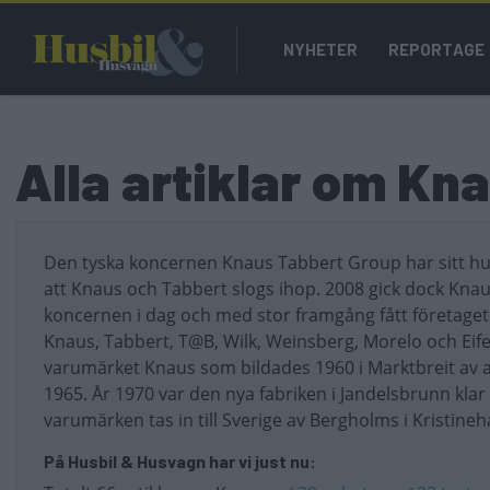
Hoppa
Main
till
NYHETER
REPORTAGE
navigation
huvudinnehåll
Alla artiklar om Kn
Den tyska koncernen Knaus Tabbert Group har sitt h
att Knaus och Tabbert slogs ihop. 2008 gick dock Kna
koncernen i dag och med stor framgång fått företaget 
Knaus, Tabbert, T@B, Wilk, Weinsberg, Morelo och Eife
varumärket Knaus som bildades 1960 i Marktbreit av a
1965. År 1970 var den nya fabriken i Jandelsbrunn klar
varumärken tas in till Sverige av Bergholms i Kristine
På Husbil & Husvagn har vi just nu: