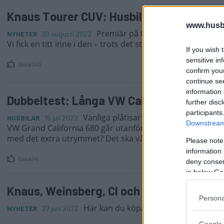
Knaus Tourer CUV: Husbil med höjbart ta
www.husb
Premiär på Caravan Salon för Kna
NYHETER
30 augusti 2022
Vi fick en titt inne i den – trots det stora säkerhetspådrage
If you wish 
sensitive in
Gasa (41)
confirm you
continue se
information 
Dubbeltest: Långa VW California och Kn
further disc
participants
Vanliga plåtisar är cirka sex meter 
HUSBILAR
15 juli 2022
Downstream 
VW Grand California 680 går utanför ramen med nästan sj
med det extra utrymmet? Det ska vår jämförelse ge svar p
Please note
information 
Gasa (4)
deny consent
in below Go
Knaus, Weinsberg, CI och Roller Team får
Persona
Här kan du köpa Knaus, Weinsberg, CI
NYHETER
27 juni 2022
Google 