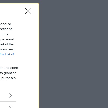
sonal or
ection to
ou may
 personal
out of the
 downstream
B’s List of
er and store
to grant or
ed purposes