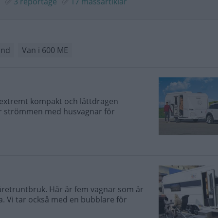
✅
3 reportage
✅
17 mässartiklar
ind
Van i 600 ME
extremt kompakt och lättdragen
der strömmen med husvagnar för
åretruntbruk. Här är fem vagnar som är
. Vi tar också med en bubblare för