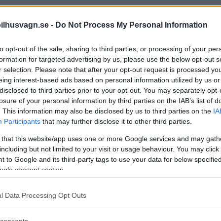
k
ilhusvagn.se -
Do Not Process My Personal Information
us husbil med höjbart tak: Tourer CUV.
t.
to opt-out of the sale, sharing to third parties, or processing of your per
formation for targeted advertising by us, please use the below opt-out s
r selection. Please note that after your opt-out request is processed y
eing interest-based ads based on personal information utilized by us or
disclosed to third parties prior to your opt-out. You may separately opt-
aus BoxDrive
losure of your personal information by third parties on the IAB’s list of
. This information may also be disclosed by us to third parties on the
IA
långa medan Knaus BoxDrive 680 ME och
Participants
that may further disclose it to other third parties.
u meter. Vad gör dessa två limousiner
å...
 that this website/app uses one or more Google services and may gath
including but not limited to your visit or usage behaviour. You may click 
 to Google and its third-party tags to use your data for below specifi
ogle consent section.
 nya återförsäljare
l Data Processing Opt Outs
 och Roller Team för modellåret 2023.
consents