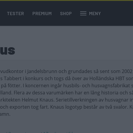
TESTER
PREMIUM
SHOP
MENY
aus
uvudkontor i Jandelsbrunn och grundades så sent som 200
us Tabbert i konkurs och togs då över av Holländska HBT s
på fötter. I koncernen ingår husbils- och husvagnsfabrikat
lland. Flera av dessa varumärken har en lång historia och s
rkitekten Helmut Knaus. Serietillverkningen av husvagnar i
 och exporten tog fart. Knaus logotyp består av två svalor. 
hamn.