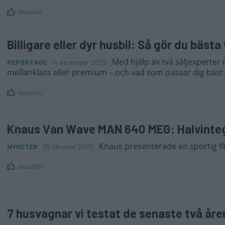
Gasa (44)
Billigare eller dyr husbil: Så gör du bästa
Med hjälp av två säljexperter r
REPORTAGE
14 december 2022
mellanklass eller premium – och vad som passar dig bäst.
Gasa (54)
Knaus Van Wave MAN 640 MEG: Halvinte
Knaus presenterade en sportig fl
NYHETER
26 oktober 2022
Gasa (86)
7 husvagnar vi testat de senaste två åre