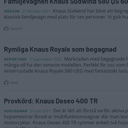
Familjevagnen Knaus Südwind 580 QS 60
Knaus Südwind har blivit ett begr
MÄSSOR
21 oktober 2021
klassisk familjevagn med plats för sex personer. Vi gick hus
Gasa (2)
Rymliga Knaus Royale som begagnad
Marknaden med begagnade hu
REPORTAGE
17 september 2021
många vill ha den senaste modellen. Perfekt för oss som l
vinterrustade Knaus Royale 580 UEG med fantastiskt las
Gasa
Provkörd: Knaus Deseo 400 TR
Det är lätt att förstå varför aktiv
HUSVAGNAR
24 juni 2021
hojsemestrar föredrar multifunktionsvagnar där man bo
motorcyklar. Knaus Deseo 400 TR rymmer enkelt två hojar 