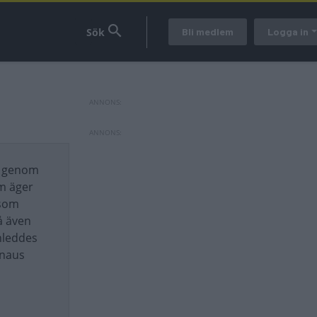
Bli medlem
Logga in
2 genom
om äger
 som
å även
nleddes
Knaus