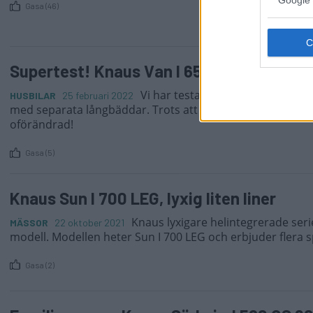
Gasa (46)
Supertest! Knaus Van I 650 MEG
Vi har testat Knaus slimmade Va
HUSBILAR
25 februari 2022
med separata långbäddar. Trots att den blivit en decimet
oförändrad!
Gasa (5)
Knaus Sun I 700 LEG, lyxig liten liner
Knaus lyxigare helintegrerade serie
MÄSSOR
22 oktober 2021
modell. Modellen heter Sun I 700 LEG och erbjuder flera 
Gasa (2)