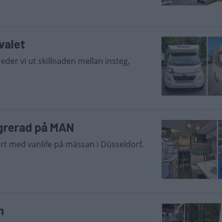
 valet
eder vi ut skillnaden mellan insteg,
grerad på MAN
irt med vanlife på mässan i Düsseldorf.
n