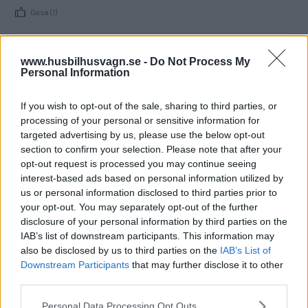
Gasa (1)
Supertest Knaus Yaseo
www.husbilhusvagn.se -
Do Not Process My
Personal Information
340 PX
Med nya Yaseo 340 PX får man en
HUSVAGNAR
24 juni 2024
If you wish to opt-out of the sale, sharing to third parties, or
extremt kompakt och lättdragen husvagn där all
processing of your personal or sensitive information for
ombordteknik drivs elektriskt. Knaus leder strömmen med
targeted advertising by us, please use the below opt-out
husvagnar för elfordon.
section to confirm your selection. Please note that after your
opt-out request is processed you may continue seeing
Gasa (23)
interest-based ads based on personal information utilized by
us or personal information disclosed to third parties prior to
your opt-out. You may separately opt-out of the further
5 mest sålda husvagnarna
disclosure of your personal information by third parties on the
i Sverige
IAB’s list of downstream participants. This information may
also be disclosed by us to third parties on the
IAB’s List of
Därför är toppvagnarna så populära.
HUSVAGNAR
4 juni 2024
Downstream Participants
that may further disclose it to other
third parties.
Gasa (23)
Please note that this website/app uses one or more Google
Personal Data Processing Opt Outs