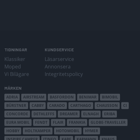
TIDNINGAR
KUNDSERVICE
Klassiker
Läsarservice
Moped
Annonsera
Vi Bilägare
Integritetspolicy
MÄRKEN
ADRIA
AIRSTREAM
BASFORDON
BENIMAR
BIMOBIL
BÜRSTNER
CABBY
CARADO
CARTHAGO
CHAUSSON
CI
CONCORDE
DETHLEFFS
DREAMER
ELNAGH
ERIBA
EURA MOBIL
FENDT
FLAIR
FRANKIA
GLOBE-TRAVELLER
HOBBY
HOLTKAMPER
HOTOMOBIL
HYMER
INSPIRE CAMPER
ITINEO
KABE
KARMANN
KNAUS