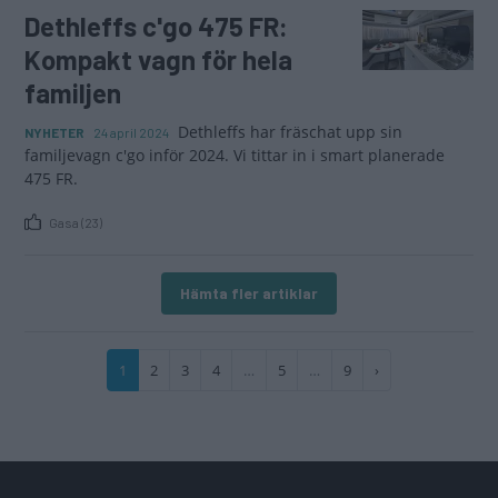
Dethleffs c'go 475 FR:
Kompakt vagn för hela
familjen
Dethleffs har fräschat upp sin
NYHETER
24 april 2024
familjevagn c'go inför 2024. Vi tittar in i smart planerade
475 FR.
Gasa (23)
Hämta fler artiklar
Paginering
Nuvarande
1
Sida
2
Sida
3
Sida
4
…
Sida
5
…
Sida
9
Nästa
›
sida
sida