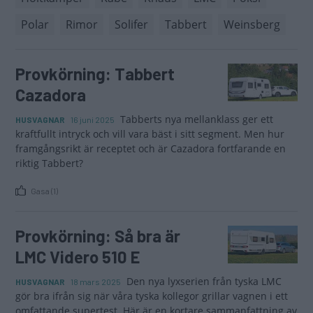
Polar
Rimor
Solifer
Tabbert
Weinsberg
Provkörning: Tabbert
Cazadora
Tabberts nya mellanklass ger ett
HUSVAGNAR
16 juni 2025
kraftfullt intryck och vill vara bäst i sitt segment. Men hur
framgångsrikt är receptet och är Cazadora fortfarande en
riktig Tabbert?
Gasa (1)
Provkörning: Så bra är
LMC Videro 510 E
Den nya lyxserien från tyska LMC
HUSVAGNAR
18 mars 2025
gör bra ifrån sig när våra tyska kollegor grillar vagnen i ett
omfattande supertest. Här är en kortare sammanfattning av