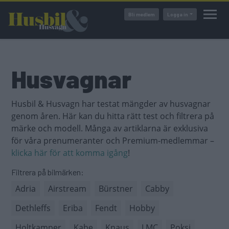
Hoppa
Bli medlem
Logga in
till
huvudinnehåll
Husvagnar
Husbil & Husvagn har testat mängder av husvagnar
genom åren. Här kan du hitta rätt test och filtrera på
märke och modell. Många av artiklarna är exklusiva
för våra prenumeranter och Premium-medlemmar –
klicka här för att komma igång
!
Filtrera på bilmärken:
Adria
Airstream
Bürstner
Cabby
Dethleffs
Eriba
Fendt
Hobby
Holtkamper
Kabe
Knaus
LMC
Poksi