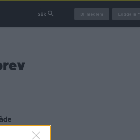
Bli medlem
Logga in
brev
både
ste