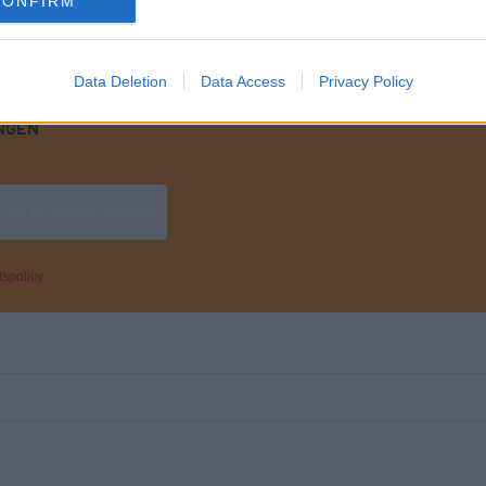
CONFIRM
lagets
personuppgiftspolicy.
Data Deletion
Data Access
Privacy Policy
INGEN
spolicy.