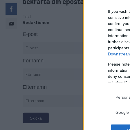
bekräfta din epostadress efter att 
If you wish 
Text
sensitive in
Redaktionen
confirm you
continue se
E-post
information 
further disc
participants
Downstream 
Förnamn
Please note
information 
deny consent
in below Go
Efternamn
Persona
Google 
Skicka