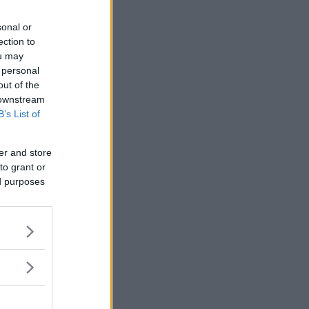
m detta.
sonal or
ection to
ou may
 personal
out of the
 downstream
B’s List of
er and store
to grant or
ed purposes