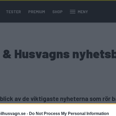
TESTER
PREMIUM
SHOP
MENY
il & Husvagns nyhets
blick av de viktigaste nyheterna som rör 
helt kostnadsfria men glöm inte att du må
ilhusvagn.se -
Do Not Process My Personal Information