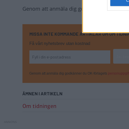
Genom att anmäla dig godkänner du OK-för
MISSA INTE KOMMANDE ARTIKLAR OM OM TIDN
Få vårt nyhetsbrev utan kostnad
Genom att anmäla dig godkänner du OK-förlagets
personuppgift
ÄMNEN I ARTIKELN
Om tidningen