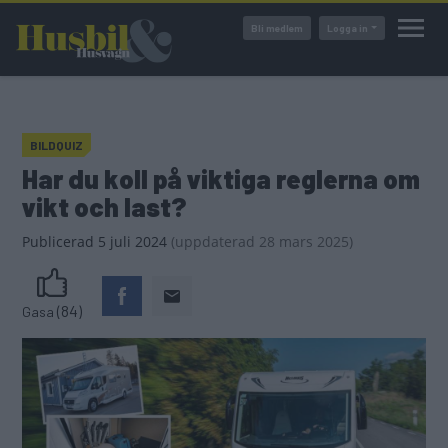
Hoppa
Bli medlem
Logga in
till
huvudinnehåll
BILDQUIZ
Har du koll på viktiga reglerna om
vikt och last?
Publicerad
5 juli 2024
(
uppdaterad
28 mars 2025)
(84)
Gasa