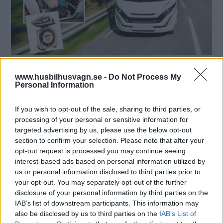
Att inte veta vad som gäller kan stå dig dyrt. Testa dina
www.husbilhusvagn.se -
Do Not Process My
kunskaper här!
Personal Information
Text
Redaktionen
If you wish to opt-out of the sale, sharing to third parties, or
processing of your personal or sensitive information for
targeted advertising by us, please use the below opt-out
Det här är en låst artikel.
Logga in
för
section to confirm your selection. Please note that after your
att fortsätta läsa.
opt-out request is processed you may continue seeing
interest-based ads based on personal information utilized by
us or personal information disclosed to third parties prior to
your opt-out. You may separately opt-out of the further
DIGITAL PRENUMERATION
disclosure of your personal information by third parties on the
Ta del av allt material – bli
IAB’s list of downstream participants. This information may
also be disclosed by us to third parties on the
IAB’s List of
Premium-medlem