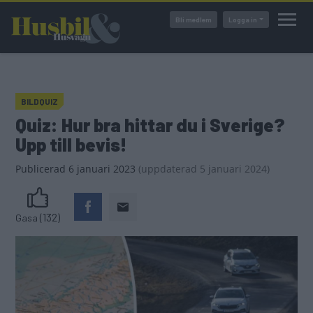
Hoppa
Bli medlem
Logga in
till
huvudinnehåll
BILDQUIZ
Quiz: Hur bra hittar du i Sverige?
Upp till bevis!
Publicerad
6 januari 2023
(
uppdaterad
5 januari 2024)
(132)
Gasa