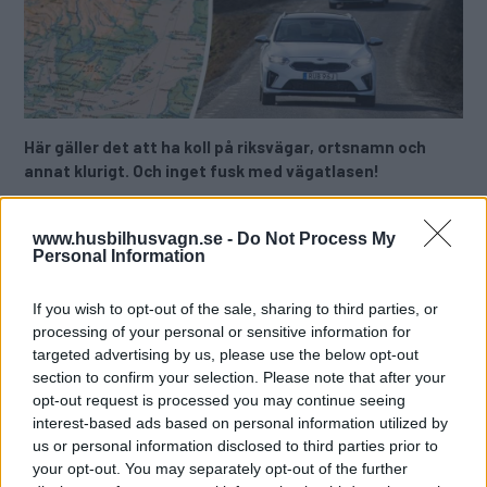
Här gäller det att ha koll på riksvägar, ortsnamn och
annat klurigt. Och inget fusk med vägatlasen!
Sverigefrågor
www.husbilhusvagn.se -
Do Not Process My
Hittar du?
Personal Information
Premiumquiz
If you wish to opt-out of the sale, sharing to third parties, or
Text
processing of your personal or sensitive information for
Redaktionen
targeted advertising by us, please use the below opt-out
section to confirm your selection. Please note that after your
opt-out request is processed you may continue seeing
Det här är en låst artikel.
Logga in
för
interest-based ads based on personal information utilized by
att fortsätta läsa.
us or personal information disclosed to third parties prior to
your opt-out. You may separately opt-out of the further