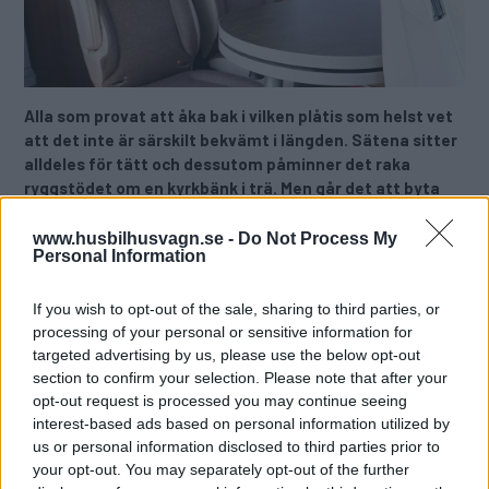
Alla som provat att åka bak i vilken plåtis som helst vet
att det inte är särskilt bekvämt i längden. Sätena sitter
alldeles för tätt och dessutom påminner det raka
ryggstödet om en kyrkbänk i trä. Men går det att byta
stolarna och vad skulle det i så fall kosta?
www.husbilhusvagn.se -
Do Not Process My
Text
Personal Information
Niklas Kämpargård
If you wish to opt-out of the sale, sharing to third parties, or
Fotograf
processing of your personal or sensitive information for
Niklas Kämpargård
targeted advertising by us, please use the below opt-out
section to confirm your selection. Please note that after your
opt-out request is processed you may continue seeing
Det här är en låst artikel.
Logga in
för
interest-based ads based on personal information utilized by
att fortsätta läsa.
us or personal information disclosed to third parties prior to
your opt-out. You may separately opt-out of the further