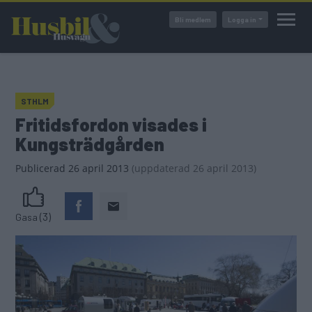
Hoppa
Bli medlem
Logga in
till
huvudinnehåll
STHLM
Fritidsfordon visades i
Kungsträdgården
Publicerad
26 april 2013
(
uppdaterad
26 april 2013)
(3)
Gasa