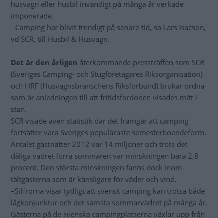
husvagn eller husbil invändigt på många år verkade
imponerade.
- Camping har blivit trendigt på senare tid, sa Lars Isacson,
vd SCR, till Husbil & Husvagn.
Det är den årligen
återkommande pressträffen som SCR
(Sveriges Camping- och Stugföretagares Riksorganisation)
och HRF (Husvagnsbranschens Riksförbund) brukar ordna
som är anledningen till att fritidsfordonen visades mitt i
stan.
SCR visade även statistik där det framgår att camping
fortsätter vara Sveriges populäraste semesterboendeform.
Antalet gästnätter 2012 var 14 miljoner och trots det
dåliga vädret förra sommaren var minskningen bara 2,8
procent. Den största minskningen fanns dock inom
tältgästerna som är känsligare för väder och vind.
–Siffrorna visar tydligt att svensk camping kan trotsa både
lågkonjunktur och det sämsta sommarvädret på många år.
Gästerna på de svenska campingplatserna växlar upp från