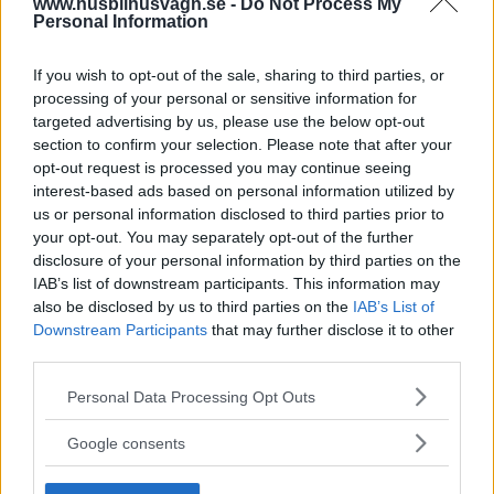
www.husbilhusvagn.se -
Do Not Process My
Personal Information
If you wish to opt-out of the sale, sharing to third parties, or
processing of your personal or sensitive information for
targeted advertising by us, please use the below opt-out
section to confirm your selection. Please note that after your
opt-out request is processed you may continue seeing
interest-based ads based on personal information utilized by
us or personal information disclosed to third parties prior to
your opt-out. You may separately opt-out of the further
disclosure of your personal information by third parties on the
IAB’s list of downstream participants. This information may
also be disclosed by us to third parties on the
IAB’s List of
Downstream Participants
that may further disclose it to other
third parties.
Please note that this website/app uses one or more Google
Personal Data Processing Opt Outs
services and may gather and store information including but
not limited to your visit or usage behaviour. You may click to
Google consents
grant or deny consent to Google and its third-party tags to
use your data for below specified purposes in below Google