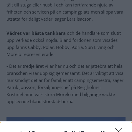
tält till stuga eller husbil och kan fortfarande njuta av
friheten och servicen på en campingplats men slippa vara
utsatta för dåligt väder, säger Lars Isacson.
Vädret var bästa tänkbara
och de handlare som slutit
upp verkade också nöjda. Bland fordonen som visades
upp fanns Cabby, Polar, Hobby, Adria, Sun Living och
Morelo representerade.
- Det är tredje året vi är här nu och det är jättebra att hela
branschen visar upp sig gemensamt. Det är viktigt att visa
hur smidigt det är för familjer att campingsemestra, säger
Patrik Jonsson, försäljningschef på Bergholms i
Kristinehamn vars stora Morelo med bilgarage väckte
uppseende bland storstadsborna.