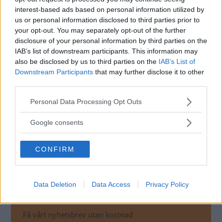
interest-based ads based on personal information utilized by
skriver vi mer om den.
us or personal information disclosed to third parties prior to
your opt-out. You may separately opt-out of the further
Om du gillar bilens planlösning kan det vara
disclosure of your personal information by third parties on the
IAB’s list of downstream participants. This information may
värt att veta att den går att köpa som en
also be disclosed by us to third parties on the
IAB’s List of
traditionell husbil med, då heter den Dethleffs
Downstream Participants
that may further disclose it to other
Alpa 9820-2.
third parties.
Please note that this website/app uses one or more Google
Personal Data Processing Opt Outs
services and may gather and store information including but
RELATERADE BILDSPEL
not limited to your visit or usage behaviour. You may click to
Google consents
grant or deny consent to Google and its third-party tags to
BILDSPEL: DETHLEFFS ELHUSBIL 2018
use your data for below specified purposes in below Google
CONFIRM
consent section.
Data Deletion
Data Access
Privacy Policy
MISSA INTE KOMMANDE ARTIKLAR OM
DETHLEFFS
Få vårt nyhetsbrev utan kostnad