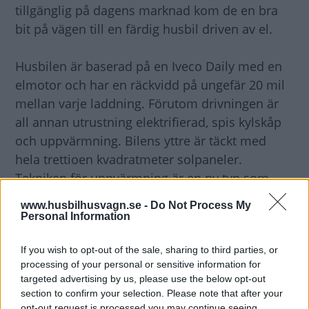
tillgänglig på dagens marknad kom de en bra
bit på vägen till en färdig husbil driven av el.
Husbilen är baserad på en Iveco Daily med en
elmotor och har en räckvidd på ungefär 20 mil
mellan varje laddning. Förutom drivningen är
all annan utrustning elektrifierad, spis kylskåp
och uppvärmning. Bilens yttre är täckt med
hela trettioen kvadratmeter solpaneler.
Tekniken för uppvärmning är en ny typ som
nyttjar infrarött ljus, man kan säga att den
www.husbilhusvagn.se -
Do Not Process My
värmer upp möblerna istället för luften.
Personal Information
Bilen är som sagt ett projekt och det finns inga
If you wish to opt-out of the sale, sharing to third parties, or
planer på att serieproducera bilen, inget pris
processing of your personal or sensitive information for
anges heller.
targeted advertising by us, please use the below opt-out
section to confirm your selection. Please note that after your
I kommande nummer av HUSBIL & HUSVAGN
opt-out request is processed you may continue seeing