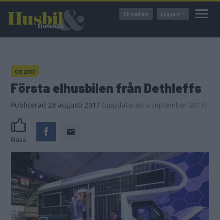
Hoppa
Bli medlem
Logga in
till
huvudinnehåll
CS 2017
Första elhusbilen från Dethleffs
Publicerad
28 augusti 2017
(
uppdaterad
5 september 2017)
Gasa