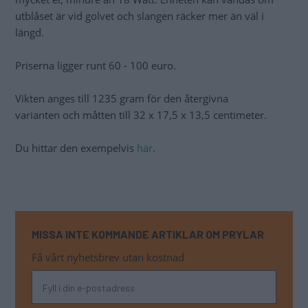
utblåset är vid golvet och slangen räcker mer än väl i
längd.
Priserna ligger runt 60 - 100 euro.
Vikten anges till 1235 gram för den återgivna
varianten och måtten till 32 x 17,5 x 13,5 centimeter.
Du hittar den exempelvis
här
.
MISSA INTE KOMMANDE ARTIKLAR OM PRYLAR
Få vårt nyhetsbrev utan kostnad