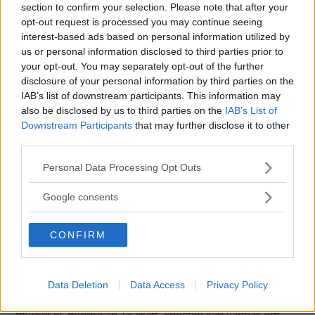
section to confirm your selection. Please note that after your
opt-out request is processed you may continue seeing
interest-based ads based on personal information utilized by
Vill du torka håret även när du inte har tillgång till 220
us or personal information disclosed to third parties prior to
volt har IXOO en smidig version som är speciellt
your opt-out. You may separately opt-out of the further
avpassad för husvagnar och husbilar.
disclosure of your personal information by third parties on the
IAB’s list of downstream participants. This information may
Text
also be disclosed by us to third parties on the
IAB’s List of
Pelle Kjörling
Downstream Participants
that may further disclose it to other
third parties.
Fotograf
Pelle Kjörling
Please note that this website/app uses one or more Google
Personal Data Processing Opt Outs
services and may gather and store information including but
not limited to your visit or usage behaviour. You may click to
Google consents
grant or deny consent to Google and its third-party tags to
use your data for below specified purposes in below Google
På mässan Caravan Salon passade IXOO på att visa upp
CONFIRM
consent section.
sin 12-voltsdrivna vägghängda hårtotrk. Den sätts fast i ett
värmeutblås och fästet är avpassat för Truma och
Webasto. Värme tas dels från utblåset och sedan tillförs
Data Deletion
Data Access
Privacy Policy
ytterligare effekt vilket gör att hårtorken inte behöver så
mycket el, mindre än 18 Watt. Enheten kan vändas om