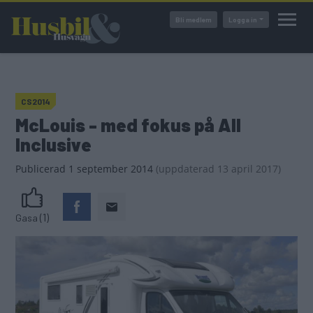
Hoppa
Bli medlem
Logga in
till
huvudinnehåll
CS2014
McLouis - med fokus på All
Inclusive
Publicerad
1 september 2014
(
uppdaterad
13 april 2017)
(1)
Gasa