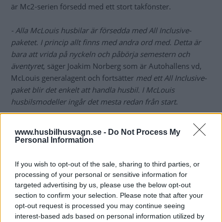
är Mc2-serien försedd med ett stort takfönster.
- Alla McLouis husbilar är försedda med All Inclusive-
paketet. I princip allt finns med andra ord med. Detta är
bara att vrida på nyckeln och påbörja semestern och
äventyret
, säger Joakim Norberg som är Autohallens vd,
McLouis generalagent och fortsätter
med ett All Inclusive-
paket blir det enkelt att handla husbil. I McLouis
husbilsmodeller ingår det mesta redan från start
.
Med en tämligen ny filial i Karlstad har nu McLouis
www.husbilhusvagn.se -
Do Not Process My
generalagent Autohallen fyra försäljningskontor. Utöver
Personal Information
Karlstad är dessa Lomma, Alingsås och Kungsängen strax
utanför Stockholm.
If you wish to opt-out of the sale, sharing to third parties, or
processing of your personal or sensitive information for
Bland det han räknar upp i All Inclusive är hill holder,
targeted advertising by us, please use the below opt-out
växelindikator, hastighetsbegränsare (130 och 150 hk),
section to confirm your selection. Please note that after your
plisségardiner och fix-and-go. Nytillkommet i paketet är
opt-out request is processed you may continue seeing
cirka 50 produkter, beroende på modell, bland annat
interest-based ads based on personal information utilized by