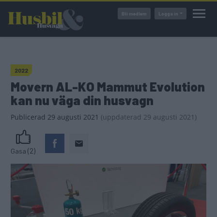
Hoppa
Bli medlem
Logga in
till
huvudinnehåll
2022
Movern AL-KO Mammut Evolution
kan nu väga din husvagn
Publicerad
29 augusti 2021
(
uppdaterad
29 augusti 2021)
(2)
Gasa