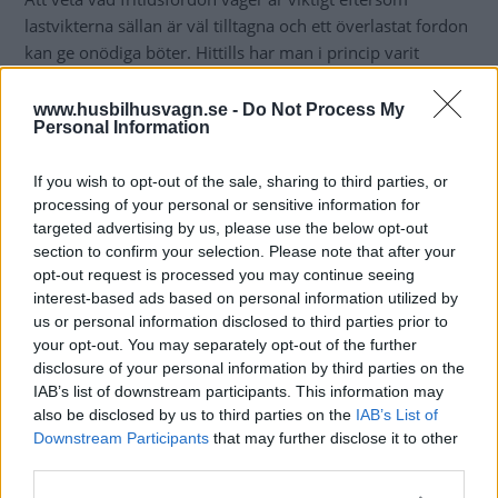
lastvikterna sällan är väl tilltagna och ett överlastat fordon
kan ge onödiga böter. Hittills har man i princip varit
tvungen att åka iväg till någon vägningsstation men AL-
KOs nya system gör det möjligt att få betydligt bättre
www.husbilhusvagn.se -
Do Not Process My
Personal Information
kontroll.
If you wish to opt-out of the sale, sharing to third parties, or
När det gäller själva manövreringen av movern sker det
processing of your personal or sensitive information for
som tidigare med en fjärrkontroll även om den nu får
targeted advertising by us, please use the below opt-out
en digital display. Systemet klarar av enkelaxlade
section to confirm your selection. Please note that after your
husvagnar upp till 2,5 ton och till tre ton om den har
opt-out request is processed you may continue seeing
boggie. Viktavvikelsen är högst fem procent och vikten
interest-based ads based on personal information utilized by
presenteras inom fem minuter på fjärrkontrollens display.
us or personal information disclosed to third parties prior to
your opt-out. You may separately opt-out of the further
disclosure of your personal information by third parties on the
– Med vidareutvecklingen av Mammut har vi skapat ett
IAB’s list of downstream participants. This information may
globalt unikt koncept som gör livet mycket enklare för
also be disclosed by us to third parties on the
IAB’s List of
husvagnsägare
, säger Dr Timo Schwickart, Senior Vice
Downstream Participants
that may further disclose it to other
President Sales & Marketing:
Det finns vanligtvis gott om
third parties.
lastutrymme vilket kan locka till att lasta mer än