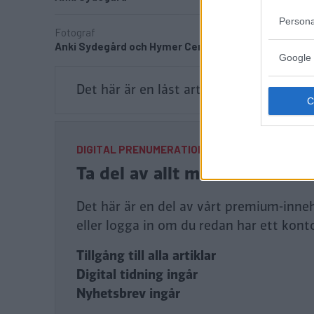
Persona
Fotograf
Anki Sydegård och Hymer Center
Google 
Det här är en låst artikel.
Logga in
för a
DIGITAL PRENUMERATION
Ta del av allt material – bl
Det här är en del av vårt premium-inneh
eller logga in om du redan har ett kont
Tillgång till alla artiklar
Digital tidning ingår
Nyhetsbrev ingår