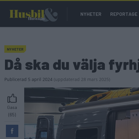
Hoppa
Main
till
NYHETER
REPORTAGE
navigation
huvudinnehåll
NYHETER
Då ska du välja fyrh
Publicerad
5 april 2024
(
uppdaterad
28 mars 2025)
Gasa
(65)