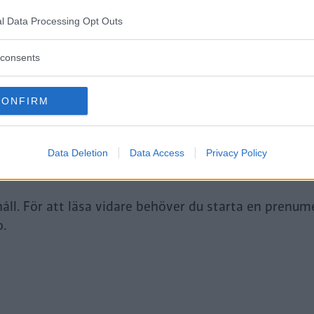
l Data Processing Opt Outs
consents
tt fortsätta läsa.
CONFIRM
Data Deletion
Data Access
Privacy Policy
i Premium-medlem
åll. För att läsa vidare behöver du starta en prenum
o.