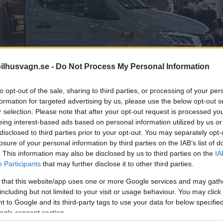
ilhusvagn.se -
Do Not Process My Personal Information
to opt-out of the sale, sharing to third parties, or processing of your per
formation for targeted advertising by us, please use the below opt-out s
r selection. Please note that after your opt-out request is processed y
eing interest-based ads based on personal information utilized by us or
disclosed to third parties prior to your opt-out. You may separately opt-
losure of your personal information by third parties on the IAB’s list of
. This information may also be disclosed by us to third parties on the
IA
Participants
that may further disclose it to other third parties.
 that this website/app uses one or more Google services and may gath
 din husbil. Här är expertens tips.
including but not limited to your visit or usage behaviour. You may click 
 to Google and its third-party tags to use your data for below specifi
ogle consent section.