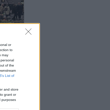
sonal or
ection to
ou may
 personal
out of the
 downstream
B’s List of
er and store
to grant or
ed purposes