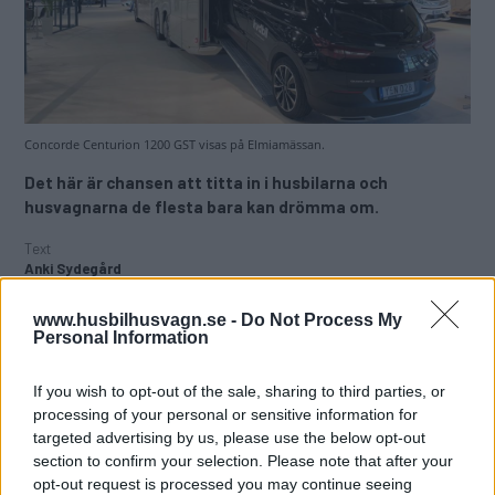
Concorde Centurion 1200 GST visas på Elmiamässan.
Det här är chansen att titta in i husbilarna och
husvagnarna de flesta bara kan drömma om.
Text
Anki Sydegård
www.husbilhusvagn.se -
Do Not Process My
Fotograf
Personal Information
Anki Sydegård
If you wish to opt-out of the sale, sharing to third parties, or
Det här är en låst artikel.
Logga in
för
processing of your personal or sensitive information for
att fortsätta läsa.
targeted advertising by us, please use the below opt-out
section to confirm your selection. Please note that after your
opt-out request is processed you may continue seeing