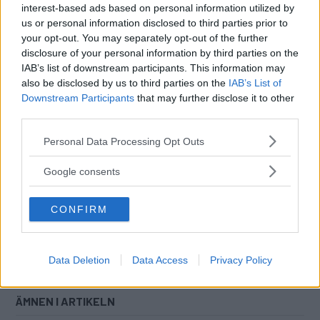
interest-based ads based on personal information utilized by
us or personal information disclosed to third parties prior to
DIGITAL PRENUMERATION
your opt-out. You may separately opt-out of the further
Ta del av allt material – bli
disclosure of your personal information by third parties on the
Premium-medlem
IAB’s list of downstream participants. This information may
also be disclosed by us to third parties on the
IAB’s List of
Det här är en del av vårt premium-innehåll. För
Downstream Participants
that may further disclose it to other
att läsa vidare behöver du starta en
third parties.
prenumeration eller logga in om du redan har
Please note that this website/app uses one or more Google
ett konto.
Personal Data Processing Opt Outs
services and may gather and store information including but
not limited to your visit or usage behaviour. You may click to
Tillgång till alla artiklar
Google consents
grant or deny consent to Google and its third-party tags to
Digital tidning ingår
use your data for below specified purposes in below Google
Nyhetsbrev ingår
CONFIRM
consent section.
Läs mer
Data Deletion
Data Access
Privacy Policy
ÄMNEN I ARTIKELN