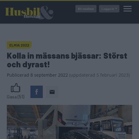
Hoppa
Bli medlem
Logga in
till
huvudinnehåll
ELMIA 2022
Kolla in mässans bjässar: Störst
och dyrast!
Publicerad
8 september 2022
(
uppdaterad
5 februari 2023)
(51)
Gasa