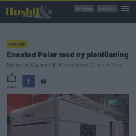
Hoppa
Bli medlem
Logga in
till
huvudinnehåll
NYHETER
Enaxlad Polar med ny planlösning
Publicerad
22 januari 2014
(
uppdaterad
22 januari 2014)
Gasa