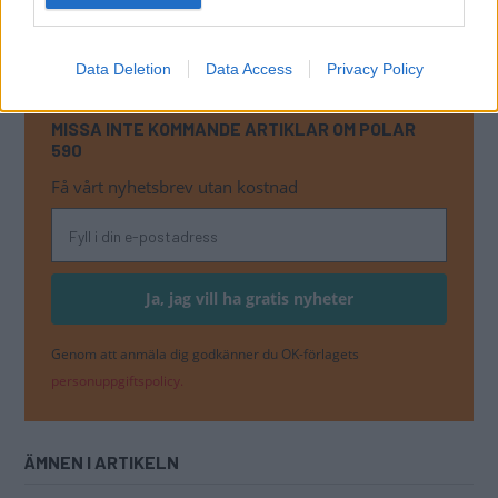
Bildspel: Polar 590 TR LB 2014
Data Deletion
Data Access
Privacy Policy
MISSA INTE KOMMANDE ARTIKLAR OM POLAR
590
Få vårt nyhetsbrev utan kostnad
Genom att anmäla dig godkänner du OK-förlagets
personuppgiftspolicy.
ÄMNEN I ARTIKELN