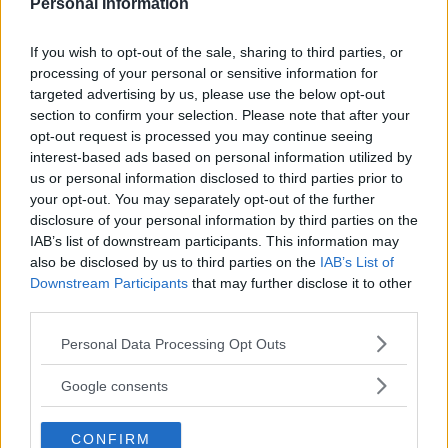
Personal Information
den låga långbäddar, vinkelkök men framför allt
ett vagnsbrett badrum längst bak i vagnen. En
If you wish to opt-out of the sale, sharing to third parties, or
annan egenskap som ofta efterfrågas är mer
processing of your personal or sensitive information for
targeted advertising by us, please use the below opt-out
förvaring och det har resulterat i två
section to confirm your selection. Please note that after your
halvgarderober ovanför sängarnas fotändor.
opt-out request is processed you may continue seeing
Vidare har Polar förbättrat golvkonstruktionen
interest-based ads based on personal information utilized by
us or personal information disclosed to third parties prior to
och nya belysningspunkter i köket har
your opt-out. You may separately opt-out of the further
tillkommit. En stabilare utdragslåda till
disclosure of your personal information by third parties on the
skidfacket är en annan förbättring.
IAB’s list of downstream participants. This information may
also be disclosed by us to third parties on the
IAB’s List of
Downstream Participants
that may further disclose it to other
Polar 590 TR LB kostar från 427 000 kronor och
third parties.
premiärvisas på Caravan Stockholm 13-16
Please note that this website/app uses one or more Google
februari.
Personal Data Processing Opt Outs
services and may gather and store information including but
not limited to your visit or usage behaviour. You may click to
Google consents
grant or deny consent to Google and its third-party tags to
RELATERADE BILDSPEL
use your data for below specified purposes in below Google
CONFIRM
consent section.