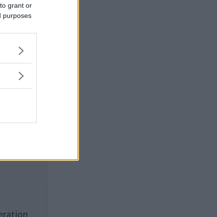
to grant or
e.
ed purposes
eration