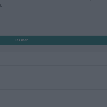
o.
Läs mer