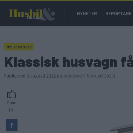
Hoppa
Main
till
NYHETER
REPORTAGE
navigation
huvudinnehåll
NYHETER 2023
Klassisk husvagn få
Publicerad
9 augusti 2022
(
uppdaterad
5 februari 2023)
Gasa
(4)