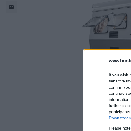
www.husb
If you wish 
sensitive in
confirm you
continue se
information 
further disc
participants
Downstream 
Please note