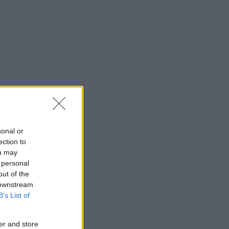
sonal or
ection to
ou may
 personal
out of the
 downstream
B’s List of
er and store