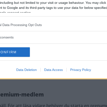
including but not limited to your visit or usage behaviour. You may click 
gjorts längre. Det gör det även enklare att montera en cykelhållar
 to Google and its third-party tags to use your data for below specifi
ogle consent section.
ller till 2023.
l Data Processing Opt Outs
consents
CONFIRM
tt fortsätta läsa.
Data Deletion
Data Access
Privacy Policy
i Premium-medlem
åll. För att läsa vidare behöver du starta en prenum