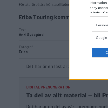
information 
För att förbättra körstabiliteten har har dragbalkarna 
deny consent
in below Go
Eriba Touring kommer i två nya mode
Persona
Text
Anki Sydegård
Google 
Fotograf
Eriba
Det här är en låst artikel.
Logga in
för a
DIGITAL PRENUMERATION
Ta del av allt material – bl
Det här är en del av vårt premium-inneh