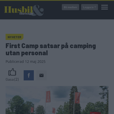
Hoppa
Bli medlem
Logga in
till
huvudinnehåll
NYHETER
First Camp satsar på camping
utan personal
Publicerad
12 maj 2025
(2)
Gasa