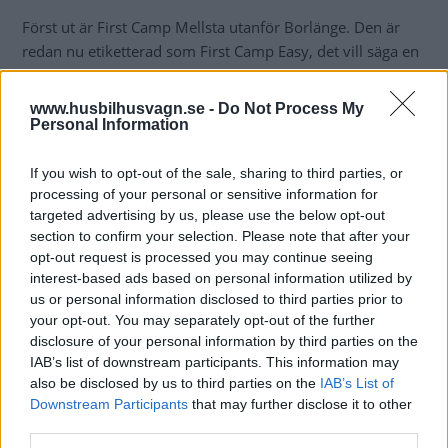
Först ut är First Camp Mellsta utanför Borlänge. Den är
redan nu etiketterad som First Camp Easy, det vill säga en
lite enklare destination med lägre priser.
www.husbilhusvagn.se -
Do Not Process My
Det kommer inte att bli helt tomt på personal på
Personal Information
campingplatsen. Personer som sköter städning och
vaktmästeri ska finnas på plats.
If you wish to opt-out of the sale, sharing to third parties, or
processing of your personal or sensitive information for
– Det här är ett test, men också en viktig pusselbit i vår
targeted advertising by us, please use the below opt-out
strävan att modernisera campingupplevelsen. Vi ser det
section to confirm your selection. Please note that after your
som ett sätt att möta våra gästers behov på ett nytt och
opt-out request is processed you may continue seeing
smart sätt. Självklart kommer våra medlemmar i First
interest-based ads based on personal information utilized by
Camp Club fortsatt tjäna poäng, säger Benita Jonsson,
us or personal information disclosed to third parties prior to
your opt-out. You may separately opt-out of the further
operativ chef på First Camp i ett pressmeddelande.
disclosure of your personal information by third parties on the
IAB’s list of downstream participants. This information may
also be disclosed by us to third parties on the
IAB’s List of
Downstream Participants
that may further disclose it to other
SÅ GÅR BOKNING OCH INCHECKNING TILL
third parties.