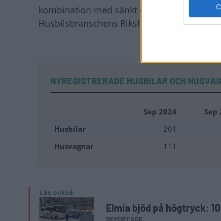
kombination med sänkt ränta förväntas få en
Husbilsbranschens Riksförbund, HRF.
NYREGISTRERADE HUSBILAR OCH HUSVA
Sep 2024
Sep 
Husbilar
201
Husvagnar
111
Läs också
Elmia bjöd på högtryck: 
REPORTAGE