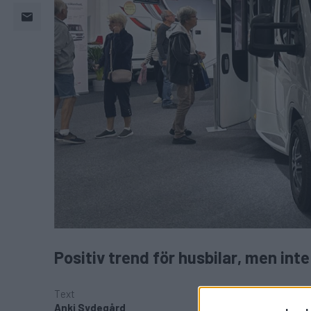
Positiv trend för husbilar, men int
Text
Anki Sydegård