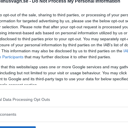
ilhusvagn.se -
Do Not Process My Personal Information
to opt-out of the sale, sharing to third parties, or processing of your per
formation for targeted advertising by us, please use the below opt-out s
r selection. Please note that after your opt-out request is processed y
ånaden i rad. Det kan tyda på en bestående trend, vil
eing interest-based ads based on personal information utilized by us or
disclosed to third parties prior to your opt-out. You may separately opt-
losure of your personal information by third parties on the IAB’s list of
usbilar med cirka 10 procent jämfört med året innan.
. This information may also be disclosed by us to third parties on the
IA
Participants
that may further disclose it to other third parties.
lite av en Elmia-effekt. Antalet besökare på årets
husv
 that this website/app uses one or more Google services and may gath
including but not limited to your visit or usage behaviour. You may click 
då nyregistreringarna kunde räknas i fyrsiffriga tal un
 to Google and its third-party tags to use your data for below specifi
ogle consent section.
tt minska. Från 173 under samma period förra året till
l Data Processing Opt Outs
consents
ritet. Husvagnar lockar många gånger yngre familjer 
g. De lättnader regeringen nu föreslår för hushållen i