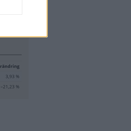
agns- och
rändring
3,93 %
–21,23 %