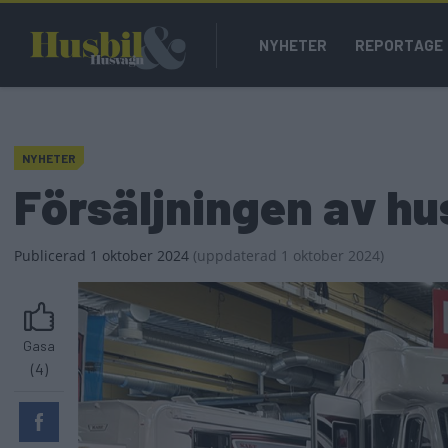
Hoppa
Main
till
NYHETER
REPORTAGE
navigation
huvudinnehåll
NYHETER
Försäljningen av hu
Publicerad
1 oktober 2024
(
uppdaterad
1 oktober 2024)
Gasa
(4)