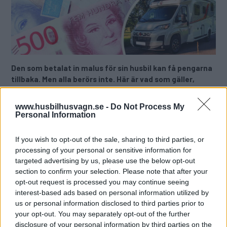
Den som betalat in malus för sin husbil kan få pengarna
tillbaka. Men alla berörs inte. Här är vad som gäller,
enligt Transportstyrelsens expert.
www.husbilhusvagn.se -
Do Not Process My
Text
Personal Information
Anki Sydegård
If you wish to opt-out of the sale, sharing to third parties, or
Fotograf
processing of your personal or sensitive information for
Roland Magnusson/Mostphotos och Bürstner
targeted advertising by us, please use the below opt-out
section to confirm your selection. Please note that after your
Det här är en låst artikel.
Logga in
för
opt-out request is processed you may continue seeing
interest-based ads based on personal information utilized by
att fortsätta läsa.
us or personal information disclosed to third parties prior to
your opt-out. You may separately opt-out of the further
disclosure of your personal information by third parties on the