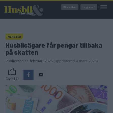
Hoppa
Bli medlem
Logga in
till
huvudinnehåll
NYHETER
Husbilsägare får pengar tillbaka
på skatten
Publicerad
11 februari 2025
(
uppdaterad
4 mars 2025)
(7)
Gasa