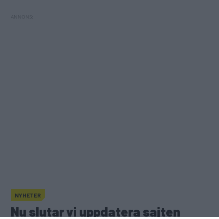
NYHETER
Husvagn med två dörrar
Nu slutar vi uppdatera sajten
Nu slutar vi uppdatera sajten