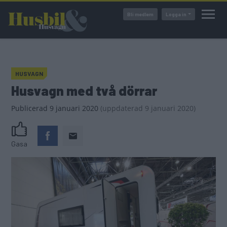
Hoppa
Bli medlem
Logga in
till
huvudinnehåll
HUSVAGN
Husvagn med två dörrar
Publicerad
9 januari 2020
(
uppdaterad
9 januari 2020)
Gasa