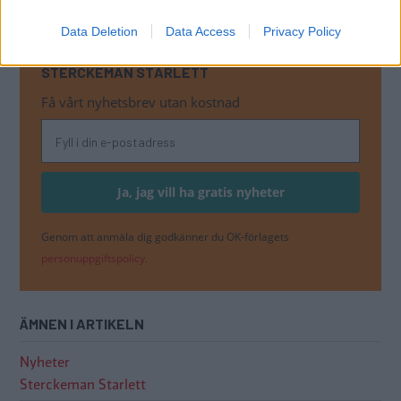
Data Deletion
Data Access
Privacy Policy
MISSA INTE KOMMANDE ARTIKLAR OM
STERCKEMAN STARLETT
Få vårt nyhetsbrev utan kostnad
Genom att anmäla dig godkänner du OK-förlagets
personuppgiftspolicy.
ÄMNEN I ARTIKELN
Nyheter
Sterckeman Starlett