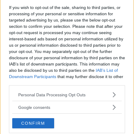
Alizé Connect.
If you wish to opt-out of the sale, sharing to third parties, or
processing of your personal or sensitive information for
targeted advertising by us, please use the below opt-out
På bilderna ser du familjevagnen Starlett
section to confirm your selection. Please note that after your
Comfort 470 PE med tillägget Kid´s. Denna
opt-out request is processed you may continue seeing
vagn finns med en extra stor lastdörr på
interest-based ads based on personal information utilized by
vagnens vänstra sida. Man fäller alltså upp
us or personal information disclosed to third parties prior to
your opt-out. You may separately opt-out of the further
våningssängarna och sedan kan exempelvis
disclosure of your personal information by third parties on the
cyklar rullas in där.
IAB’s list of downstream participants. This information may
also be disclosed by us to third parties on the
IAB’s List of
Downstream Participants
that may further disclose it to other
Är detta något du saknar på din husvagn? Se
third parties.
bildspel!
Please note that this website/app uses one or more Google
Personal Data Processing Opt Outs
services and may gather and store information including but
not limited to your visit or usage behaviour. You may click to
Google consents
RELATERADE BILDSPEL
grant or deny consent to Google and its third-party tags to
use your data for below specified purposes in below Google
Bildspel: Sterckeman Starlett 470 PE Kid´s
CONFIRM
consent section.