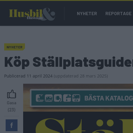
Hoppa
Main
till
NYHETER
REPORTAGE
navigation
huvudinnehåll
NYHETER
Köp Ställplatsguid
Publicerad
11 april 2024
(
uppdaterad
28 mars 2025)
Gasa
(23)