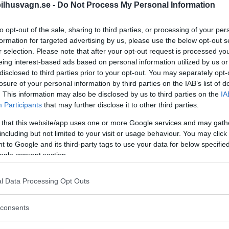
ilhusvagn.se -
Do Not Process My Personal Information
to opt-out of the sale, sharing to third parties, or processing of your per
formation for targeted advertising by us, please use the below opt-out s
r selection. Please note that after your opt-out request is processed y
eing interest-based ads based on personal information utilized by us or
disclosed to third parties prior to your opt-out. You may separately opt-
losure of your personal information by third parties on the IAB’s list of
. This information may also be disclosed by us to third parties on the
IA
Participants
that may further disclose it to other third parties.
n i butik. Fullmatad med 1061 platser att st
 that this website/app uses one or more Google services and may gath
including but not limited to your visit or usage behaviour. You may click 
återförsäljare finns.
 to Google and its third-party tags to use your data for below specifi
ogle consent section.
l Data Processing Opt Outs
lplatsguide. En katalog med allt från enklaste parkeri
consents
ll platser mitt i naturen.