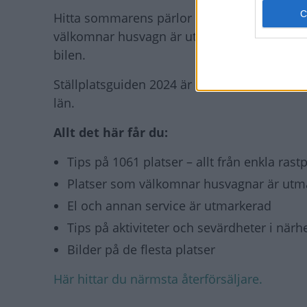
Hitta sommarens pärlor och de bästa ställe
välkomnar husvagn är utmärkta med en symbol
bilen.
Ställplatsguiden 2024 är mer välmatad än nå
län.
Allt det här får du:
Tips på 1061 platser – allt från enkla rast
Platser som välkomnar husvagnar är utm
El och annan service är utmarkerad
Tips på aktiviteter och sevärdheter i närh
Bilder på de flesta platser
Här hittar du närmsta återförsäljare.