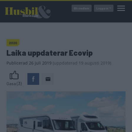
Hoppa
Bli medlem
Logga in
till
huvudinnehåll
2020
Laika uppdaterar Ecovip
Publicerad
26 juli 2019
(
uppdaterad
19 augusti 2019)
(3)
Gasa