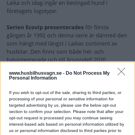
Laika och idag ingår en bevingad hund i
företagets logotype.
Serien Ecovip presenterades
för första
gången år 1992 och denna serie är därmed den
som hängt med längst i Laikas sortiment av
husbilar. Den finns som både hel- och
halvintegrerade och till årsmodell 2020
uppdateras framförallt den helintegrerade med
www.husbilhusvagn.se -
Do Not Process My
en mer "automotive" frontdesign. Ordet
Personal Information
automotive kan översättas till "bil-liknande" och
för att nå ett steg närmare personbilsdesign har
If you wish to opt-out of the sale, sharing to third parties, or
processing of your personal or sensitive information for
huvudlyktorna fått Xenon-lampor och LED.
targeted advertising by us, please use the below opt-out
section to confirm your selection. Please note that after your
Invändigt har bordet
fått ett kromat ben och
opt-out request is processed you may continue seeing
bordskanter med kromlist och det har
interest-based ads based on personal information utilized by
us or personal information disclosed to third parties prior to
tillkommit ett par nya detaljer i köket där