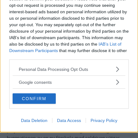
framtidens fossilfria samhälle med högteknologiska off
opt-out request is processed you may continue seeing
grid-lösningar för självförsörjande energisystem, minskad
interest-based ads based on personal information utilized by
sårbarhet, ökad IT-säkerhet, med en trogen leverantör
us or personal information disclosed to third parties prior to
som levererar varje dag - solen. Mariestads kommun går
your opt-out. You may separately opt-out of the further
disclosure of your personal information by third parties on the
från ord till handling och arbetar intensivt med
IAB’s list of downstream participants. This information may
omställningen från traditionell tillverkningsindustri till en
also be disclosed by us to third parties on the
IAB’s List of
hållbar framtid med nya arbetstillfällen.
Downstream Participants
that may further disclose it to other
third parties.
– Att en förhållandevis liten kommun som Mariestad har
lyckats etablera världens första anläggning för soldriven
Please note that this website/app uses one or more Google
Personal Data Processing Opt Outs
vätgasproduktion beror på en kombination av visionärt
services and may gather and store information including but
kommunalt ledarskap, politisk enighet, mod,
not limited to your visit or usage behaviour. You may click to
Google consents
grant or deny consent to Google and its third-party tags to
handlingskraft med en tydlig målsättning att skapa nya
use your data for below specified purposes in below Google
arbetstillfällen
, berättar utvecklingsstrateg Susanné
CONFIRM
consent section.
Wallner.
Utöver den solcellsdrivna vätgastankstationen, som invigs
Data Deletion
Data Access
Privacy Policy
om cirka en vecka, pågår flera spännande satsningar och
projekt inom ramen för ElectriVillage. Nästa steg är
byggnationen av en ny förskola med soldriven vätgas.