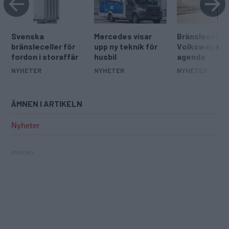
Svenska
Mercedes visar
Bränsleceller
bränsleceller för
upp ny teknik för
Volkswagens
fordon i storaffär
husbil
agenda
NYHETER
NYHETER
NYHETER
ÄMNEN I ARTIKELN
Nyheter