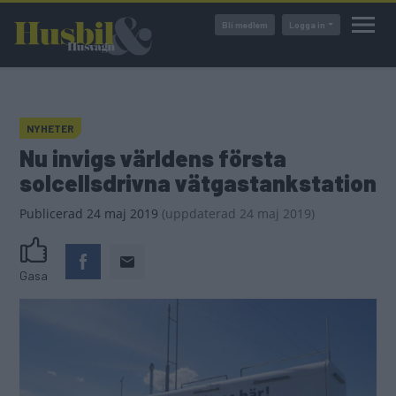
Hoppa
Bli medlem
Logga in
till
huvudinnehåll
NYHETER
Nu invigs världens första
solcellsdrivna vätgastankstation
Publicerad
24 maj 2019
(
uppdaterad
24 maj 2019)
Gasa