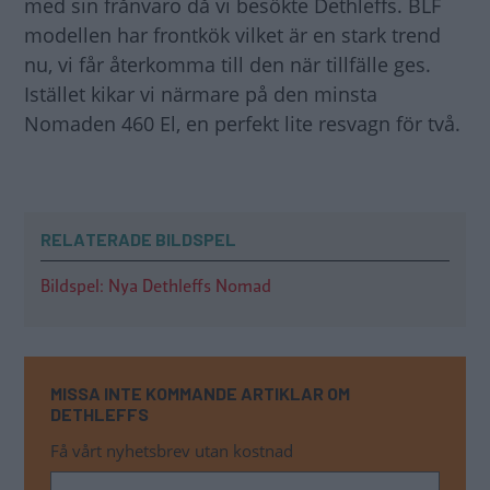
med sin frånvaro då vi besökte Dethleffs. BLF
modellen har frontkök vilket är en stark trend
nu, vi får återkomma till den när tillfälle ges.
Istället kikar vi närmare på den minsta
Nomaden 460 El, en perfekt lite resvagn för två.
RELATERADE BILDSPEL
Bildspel: Nya Dethleffs Nomad
MISSA INTE KOMMANDE ARTIKLAR OM
DETHLEFFS
Få vårt nyhetsbrev utan kostnad