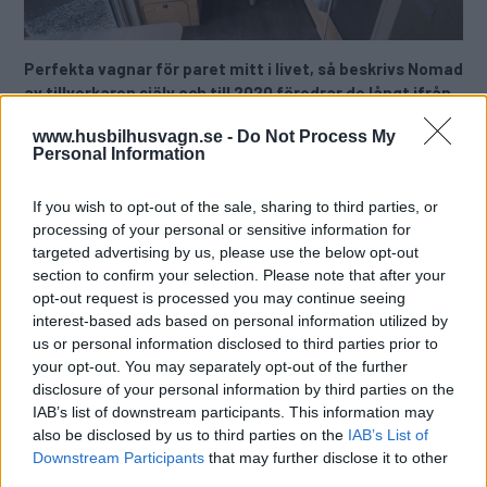
Perfekta vagnar för paret mitt i livet, så beskrivs Nomad
av tillverkaren själv och till 2020 föredrar de långt ifrån
konservativ design.
www.husbilhusvagn.se -
Do Not Process My
Personal Information
Text
Mikael Galver
If you wish to opt-out of the sale, sharing to third parties, or
processing of your personal or sensitive information for
Fotograf
Mikael Galver
targeted advertising by us, please use the below opt-out
section to confirm your selection. Please note that after your
opt-out request is processed you may continue seeing
interest-based ads based on personal information utilized by
us or personal information disclosed to third parties prior to
your opt-out. You may separately opt-out of the further
Dethleffs Nomadserie är en av företagets mest
disclosure of your personal information by third parties on the
IAB’s list of downstream participants. This information may
populära, speciellt på den starka
also be disclosed by us to third parties on the
IAB’s List of
hemmamarknaden i Tyskland. I Sverige ökar
Downstream Participants
that may further disclose it to other
Dethleffs sin försäljning av husvagnar även om
third parties.