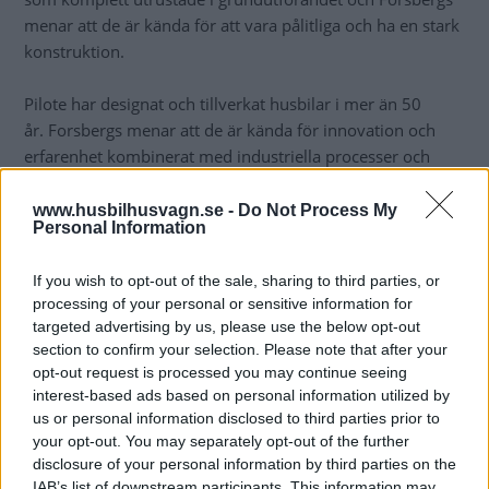
menar att de är kända för att vara pålitliga och ha en stark
konstruktion.
Pilote har designat och tillverkat husbilar i mer än 50
år. Forsbergs menar att de är kända för innovation och
erfarenhet kombinerat med industriella processer och
hantverksmetoder.
www.husbilhusvagn.se -
Do Not Process My
– Vi ser en ökad efterfrågan på fritidsfordon och både
Personal Information
Sunlight och Pilote är perfekta komplement till vårt redan
befintliga sortiment. Vår målsättning har alltid varit att
If you wish to opt-out of the sale, sharing to third parties, or
optimera vårt utbud och kunna erbjuda något för alla
processing of your personal or sensitive information for
targeted advertising by us, please use the below opt-out
målgrupper och vi har aldrig varit starkare på den fronten
section to confirm your selection. Please note that after your
än vad vi är nu
, säger Jonas Karlsson, vd Forsbergs
opt-out request is processed you may continue seeing
Fritidscenter.
interest-based ads based on personal information utilized by
us or personal information disclosed to third parties prior to
– Groupe Pilote är väldigt nöjda med att förstärka sitt
your opt-out. You may separately opt-out of the further
samarbete med Forsbergs Fritidscenter
, säger Patrick
disclosure of your personal information by third parties on the
Guilloux, VD för Groupe Pilote.
Forsbergs har gjort ett
IAB’s list of downstream participants. This information may