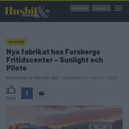
Hoppa
Bli medlem
Logga in
till
huvudinnehåll
NYHETER
Nya fabrikat hos Forsbergs
Fritidscenter – Sunlight och
Pilote
Publicerad
22 februari 2021
(
uppdaterad
6 februari 2023)
Gasa