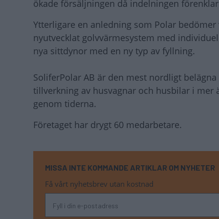
ökade försäljningen då indelningen förenklar
Ytterligare en anledning som Polar bedömer va
nyutvecklat golvvärmesystem med individuell
nya sittdynor med en ny typ av fyllning.
SoliferPolar AB är den mest nordligt belägna 
tillverkning av husvagnar och husbilar i mer
genom tiderna.
Företaget har drygt 60 medarbetare.
MISSA INTE KOMMANDE ARTIKLAR OM NYHETER
Få vårt nyhetsbrev utan kostnad