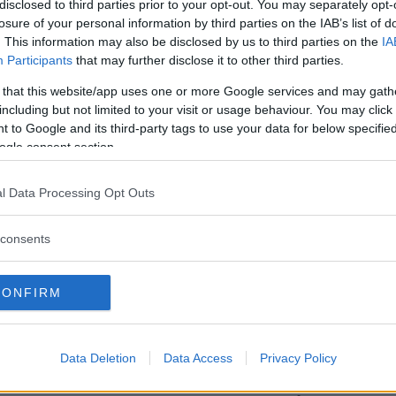
disclosed to third parties prior to your opt-out. You may separately opt-
losure of your personal information by third parties on the IAB’s list of
. This information may also be disclosed by us to third parties on the
IA
Participants
that may further disclose it to other third parties.
i dagarna. Under den nyligen genomförda
 that this website/app uses one or more Google services and may gath
including but not limited to your visit or usage behaviour. You may click 
 försäljningen jämfört med fjolårets mäss
 to Google and its third-party tags to use your data for below specifi
ogle consent section.
l Data Processing Opt Outs
consents
sig i ett pressmeddelande
CONFIRM
ligt trendbrott den senaste tiden, där produkter med hö
Data Deletion
Data Access
Privacy Policy
riginal, Selected och Customized, som en av orsakerna 