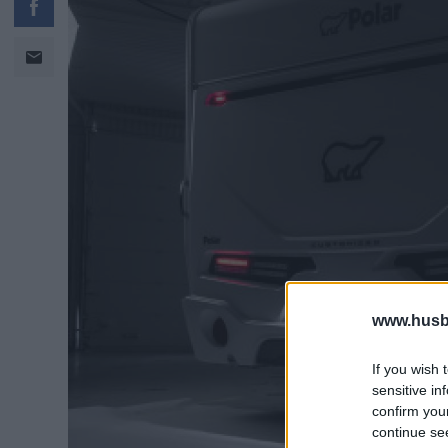
www.husb
If you wish 
sensitive in
confirm you
continue se