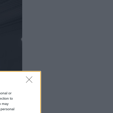
sonal or
ection to
ou may
 personal