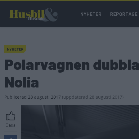
Hoppa
Main
till
NYHETER
REPORTAGE
navigation
huvudinnehåll
NYHETER
Polarvagnen dubblad
Nolia
Publicerad
28 augusti 2017
(
uppdaterad
28 augusti 2017)
Gasa