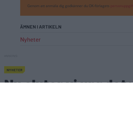
Genom att anmäla dig godkänner du OK-förlagets
personuppgift
ÄMNEN I ARTIKELN
Nyheter
NYHETER
Polarvagnen dubblad
Nu slutar vi uppd
Nu slutar vi uppdat
Publicerad
27 juni 2025
Gasa
(17)