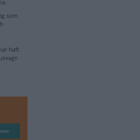
rna.
ing som
ch
har haft
husvagn