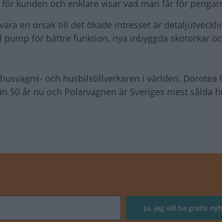
 för kunden och enklare visar vad man får för penga
ra en orsak till det ökade intresset är detaljutveckl
 pump för bättre funktion, nya inbyggda skotorkar o
husvagns- och husbilstillverkaren i världen. Dorotea 
 än 50 år nu och Polarvagnen är Sveriges mest sålda 