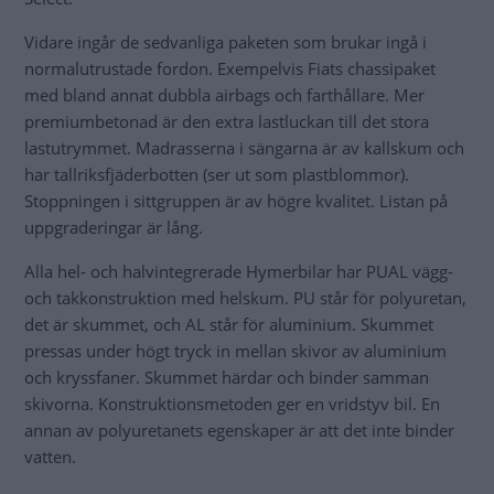
Vidare ingår de sedvanliga paketen som brukar ingå i
normalutrustade fordon. Exempelvis Fiats chassipaket
med bland annat dubbla airbags och farthållare. Mer
premiumbetonad är den extra lastluckan till det stora
lastutrymmet. Madrasserna i sängarna är av kallskum och
har tallriksfjäderbotten (ser ut som plastblommor).
Stoppningen i sittgruppen är av högre kvalitet. Listan på
uppgraderingar är lång.
Alla hel- och halvintegrerade Hymerbilar har PUAL vägg-
och takkonstruktion med helskum. PU står för polyuretan,
det är skummet, och AL står för aluminium. Skummet
pressas under högt tryck in mellan skivor av aluminium
och kryssfaner. Skummet härdar och binder samman
skivorna. Konstruktionsmetoden ger en vridstyv bil. En
annan av polyuretanets egenskaper är att det inte binder
vatten.