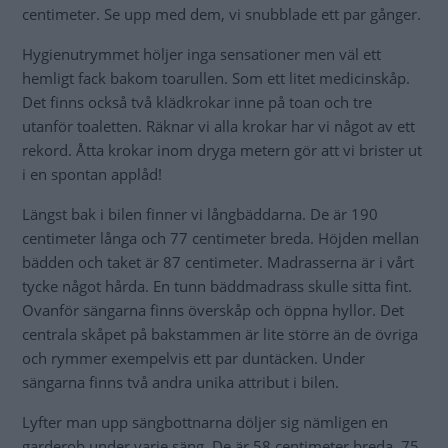
centimeter. Se upp med dem, vi snubblade ett par gånger.
Hygienutrymmet höljer inga sensationer men väl ett
hemligt fack bakom toarullen. Som ett litet medicinskåp.
Det finns också två klädkrokar inne på toan och tre
utanför toaletten. Räknar vi alla krokar har vi något av ett
rekord. Åtta krokar inom dryga metern gör att vi brister ut
i en spontan applåd!
Längst bak i bilen finner vi långbäddarna. De är 190
centimeter långa och 77 centimeter breda. Höjden mellan
bädden och taket är 87 centimeter. Madrasserna är i vårt
tycke något hårda. En tunn bäddmadrass skulle sitta fint.
Ovanför sängarna finns överskåp och öppna hyllor. Det
centrala skåpet på bakstammen är lite större än de övriga
och rymmer exempelvis ett par duntäcken. Under
sängarna finns två andra unika attribut i bilen.
Lyfter man upp sängbottnarna döljer sig nämligen en
garderob under varje säng. De är 58 centimeter breda, 75