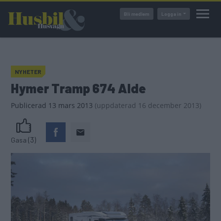
Hoppa
Bli medlem
Logga in
till
huvudinnehåll
NYHETER
Hymer Tramp 674 Alde
Publicerad
13 mars 2013
(
uppdaterad
16 december 2013)
(3)
Gasa