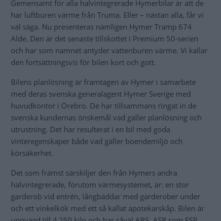
Gemensamt för alla halvintegrerade Hymerbilar är att de
har luftburen värme från Truma. Eller – nästan alla, får vi
väl säga. Nu presenteras nämligen Hymer Tramp 674
Alde. Den är det senaste tillskottet i Premium 50-serien
och har som namnet antyder vattenburen värme. Vi kallar
den fortsättningsvis för bilen kort och gott.
Bilens planlösning är framtagen av Hymer i samarbete
med deras svenska generalagent Hymer Sverige med
huvudkontor i Örebro. De har tillsammans ringat in de
svenska kundernas önskemål vad gäller planlösning och
utrustning. Det har resulterat i en bil med goda
vinteregenskaper både vad gäller boendemiljö och
körsäkerhet.
Det som främst särskiljer den från Hymers andra
halvintegrerade, förutom värmesystemet, är: en stor
garderob vid entrén, långbäddar med garderober under
och ett vinkelkök med ett så kallat apotekarskåp. Bilen är
uppvägd till 4 250 kilo och har såväl ABS, ASR som ESP.