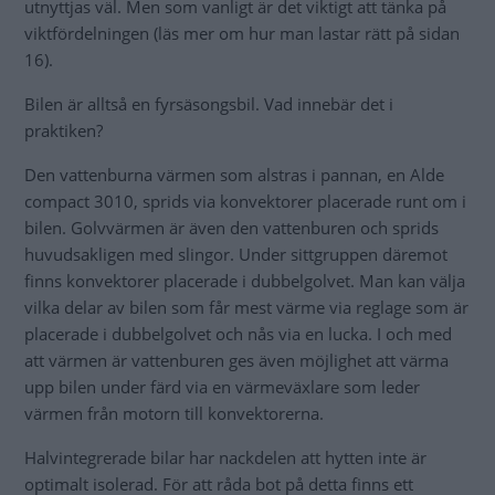
utnyttjas väl. Men som vanligt är det viktigt att tänka på
viktfördelningen (läs mer om hur man lastar rätt på sidan
16).
Bilen är alltså en fyrsäsongsbil. Vad innebär det i
praktiken?
Den vattenburna värmen som alstras i pannan, en Alde
compact 3010, sprids via konvektorer placerade runt om i
bilen. Golvvärmen är även den vattenburen och sprids
huvudsakligen med slingor. Under sittgruppen däremot
finns konvektorer placerade i dubbelgolvet. Man kan välja
vilka delar av bilen som får mest värme via reglage som är
placerade i dubbelgolvet och nås via en lucka. I och med
att värmen är vattenburen ges även möjlighet att värma
upp bilen under färd via en värmeväxlare som leder
värmen från motorn till konvektorerna.
Halvintegrerade bilar har nackdelen att hytten inte är
optimalt isolerad. För att råda bot på detta finns ett