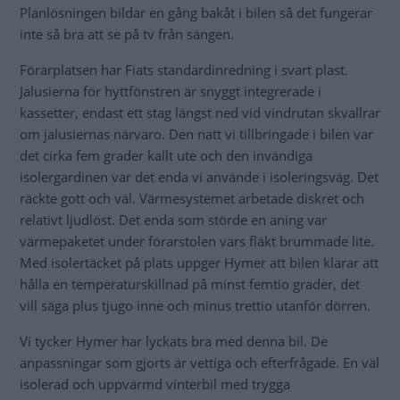
Planlösningen bildar en gång bakåt i bilen så det fungerar
inte så bra att se på tv från sängen.
Förarplatsen har Fiats standardinredning i svart plast.
Jalusierna för hyttfönstren är snyggt integrerade i
kassetter, endast ett stag längst ned vid vindrutan skvallrar
om jalusiernas närvaro. Den natt vi tillbringade i bilen var
det cirka fem grader kallt ute och den invändiga
isolergardinen var det enda vi använde i isoleringsväg. Det
räckte gott och väl. Värmesystemet arbetade diskret och
relativt ljudlöst. Det enda som störde en aning var
värmepaketet under förarstolen vars fläkt brummade lite.
Med isolertäcket på plats uppger Hymer att bilen klarar att
hålla en temperaturskillnad på minst femtio grader, det
vill säga plus tjugo inne och minus trettio utanför dörren.
Vi tycker Hymer har lyckats bra med denna bil. De
anpassningar som gjorts är vettiga och efterfrågade. En väl
isolerad och uppvärmd vinterbil med trygga