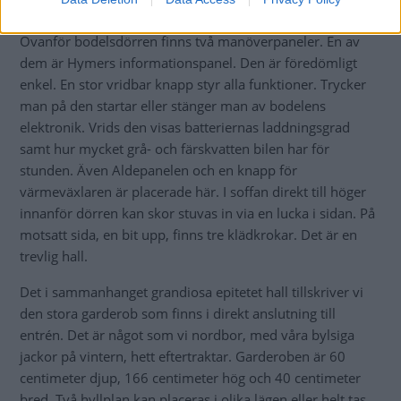
myggnät, förvaring samt ett avlångt, trevligt fönster.
Ovanför bodelsdörren finns två manöverpaneler. En av
dem är Hymers informationspanel. Den är föredömligt
enkel. En stor vridbar knapp styr alla funktioner. Trycker
man på den startar eller stänger man av bodelens
elektronik. Vrids den visas batteriernas laddningsgrad
samt hur mycket grå- och färskvatten bilen har för
stunden. Även Aldepanelen och en knapp för
värmeväxlaren är placerade här. I soffan direkt till höger
innanför dörren kan skor stuvas in via en lucka i sidan. På
motsatt sida, en bit upp, finns tre klädkrokar. Det är en
trevlig hall.
Det i sammanhanget grandiosa epitetet hall tillskriver vi
den stora garderob som finns i direkt anslutning till
entrén. Det är något som vi nordbor, med våra bylsiga
jackor på vintern, hett eftertraktar. Garderoben är 60
centimeter djup, 166 centimeter hög och 40 centimeter
bred. Två hyllplan kan placeras i olika lägen eller helt tas