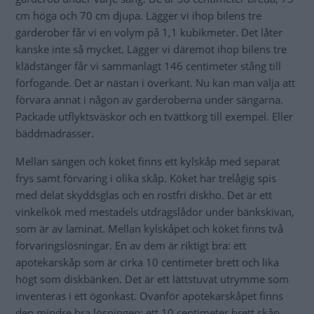
cm höga och 70 cm djupa. Lägger vi ihop bilens tre
garderober får vi en volym på 1,1 kubikmeter. Det låter
kanske inte så mycket. Lägger vi däremot ihop bilens tre
klädstänger får vi sammanlagt 146 centimeter stång till
förfogande. Det är nästan i överkant. Nu kan man välja att
förvara annat i någon av garderoberna under sängarna.
Packade utflyktsväskor och en tvättkorg till exempel. Eller
bäddmadrasser.
Mellan sängen och köket finns ett kylskåp med separat
frys samt förvaring i olika skåp. Köket har trelågig spis
med delat skyddsglas och en rostfri diskho. Det är ett
vinkelkök med mestadels utdragslådor under bänkskivan,
som är av laminat. Mellan kylskåpet och köket finns två
förvaringslösningar. En av dem är riktigt bra: ett
apotekarskåp som är cirka 10 centimeter brett och lika
högt som diskbänken. Det är ett lättstuvat utrymme som
inventeras i ett ögonkast. Ovanför apotekarskåpet finns
den mindre bra lösningen: ett 10 centimeter brett skåp