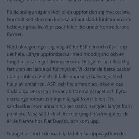
På de snöiga vägar vi kör bilen uppför den sig mycket bra.
Normalt sett ska man köra så att antisladd-funktionen inte
behöver gripa in. Vi pressar bilen lite under kontrollerade
former.
När bakvagnen ger sig iväg träder ESP:n in och rätar upp
det hela. Långa uppförsbackar med moddig snö och en
tung husbil är inget drömscenario. Det gäller ha tillräcklig
fart utan att ladda på för mycket. Vi klarar de flesta backar
utan problem. Vid ett tillfälle stannar vi halvvägs. Med
hjälp av antisliren, ASR, och lite erfarenhet lirkar vi oss
ändå upp. Det vi gjorde var att tömma garaget och flytta
den tunga fotoutrustningen längst fram i bilen. Tre
sandsäckar, som annars tynger stativ, hängdes längst fram
på bilen. På så sätt fick vi lite mer tyngd på drivhjulen, de
är de främre hos Fiat Ducato, och kom upp.
Garaget är stort i denna bil, då bilen är uppvägd kan det