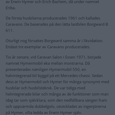
av Erwin Hymer och Erich Bachem, då under namnet
Eriba.
De första husbilarna producerades 1961 och kallades
Caravano. De baserades på den lätta lastbilen Borgward B
611.
Oturligt nog försattes Borgward samma år i likvidation.
Endast tre exemplar av Caravano producerades.
Tio år senare, vid Caravan Salon i Essen 1971, började
namnet Hymermobil eka mellan montrarna. Då
presenterades nämligen Hymermobil 550, en
halvintegrerad bil byggd på ett Mercedes-chassi. Sedan
dess är Hymermobil och Hymer för många synonymt med
husbilar och husbilsteknik. De var tidiga med
helintegrerade bilar och många av de funktioner som man
idag tar som självklara, som den nedfällbara sängen fram
och uppvärmda dubbelgolv, utvecklades av ingenjörerna
på Hymer, ofta ledda av Erwin Hymer själv.