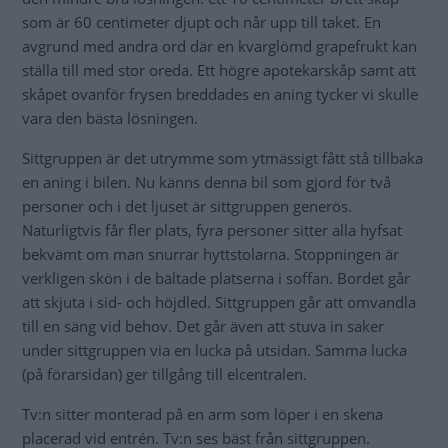
som är 60 centimeter djupt och når upp till taket. En
avgrund med andra ord där en kvarglömd grapefrukt kan
ställa till med stor oreda. Ett högre apotekarskåp samt att
skåpet ovanför frysen breddades en aning tycker vi skulle
vara den bästa lösningen.
Sittgruppen är det utrymme som ytmässigt fått stå tillbaka
en aning i bilen. Nu känns denna bil som gjord för två
personer och i det ljuset är sittgruppen generös.
Naturligtvis får fler plats, fyra personer sitter alla hyfsat
bekvämt om man snurrar hyttstolarna. Stoppningen är
verkligen skön i de bältade platserna i soffan. Bordet går
att skjuta i sid- och höjdled. Sittgruppen går att omvandla
till en säng vid behov. Det går även att stuva in saker
under sittgruppen via en lucka på utsidan. Samma lucka
(på förarsidan) ger tillgång till elcentralen.
Tv:n sitter monterad på en arm som löper i en skena
placerad vid entrén. Tv:n ses bäst från sittgruppen.