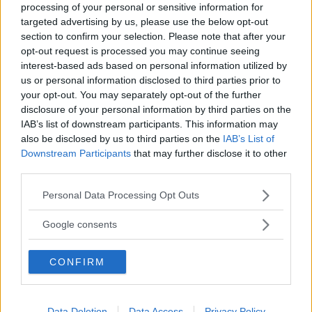
processing of your personal or sensitive information for
smältvatten från snöiga skor. Bilen har även ett extra
targeted advertising by us, please use the below opt-out
värmepaket med fläkt under förarstolen. Dess funktion är
section to confirm your selection. Please note that after your
att tillföra lite extra värme och få rotation på luften i
opt-out request is processed you may continue seeing
förarhytten. Reglaget till värmepaketet sitter på sidan av
interest-based ads based on personal information utilized by
us or personal information disclosed to third parties prior to
stolen. Det är lätt hänt att knäppa på det av misstag med
your opt-out. You may separately opt-out of the further
foten.
disclosure of your personal information by third parties on the
IAB’s list of downstream participants. This information may
Det som fullbordar vinteranpassningen i testbilen är de
also be disclosed by us to third parties on the
IAB’s List of
isolerade och uppvärmda färsk-och gråvattentankarna
Downstream Participants
that may further disclose it to other
som dessutom har ett skyddande glasfiberhölje.
third parties.
Bilen är lågbyggd och har ett behagligt lågt insteg. Första
Please note that this website/app uses one or more Google
Personal Data Processing Opt Outs
trappsteget är 22 centimeter högt. Totalt utgörs insteget av
services and may gather and store information including but
två steg placerade innanför entrédörren. Inget yttre
not limited to your visit or usage behaviour. You may click to
Google consents
grant or deny consent to Google and its third-party tags to
utfällbart steg behövs. Det är en fördel vintertid då
use your data for below specified purposes in below Google
utvändiga trappor har en tendens att krångla om de
CONFIRM
consent section.
utsätts för vägsalt, is och kyla.
Utrustningsnivån i hallen är hög. Entrédörren har såväl
Data Deletion
Data Access
Privacy Policy