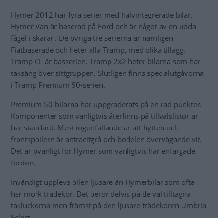
Hymer 2012 har fyra serier med halvintegrerade bilar.
Hymer Van är baserad på Ford och är något av en udda
fågel i skaran. De övriga tre serierna är nämligen
Fiatbaserade och heter alla Tramp, med olika tillägg.
Tramp CL är basserien. Tramp 2x2 heter bilarna som har
taksäng över sittgruppen. Slutligen finns specialutgåvorna
i Tramp Premium 50-serien.
Premium 50-bilarna har uppgraderats på en rad punkter.
Komponenter som vanligtvis återfinns på tillvalslistor är
här standard. Mest iögonfallande är att hytten och
frontspoilern är antracitgrå och bodelen övervägande vit.
Det är ovanligt för Hymer som vanligtvis har enfärgade
fordon.
Invändigt upplevs bilen ljusare än Hymerbilar som ofta
har mörk trädekor. Det beror delvis på de väl tilltagna
takluckorna men främst på den ljusare trädekoren Umbria
Select.