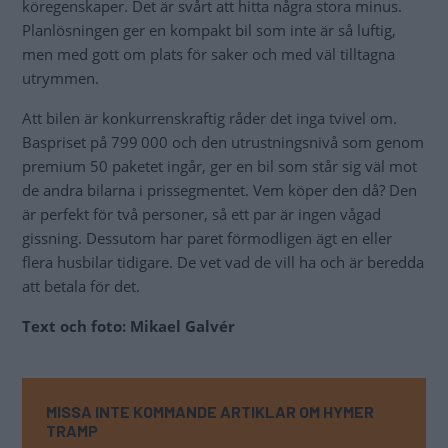
köregenskaper. Det är svårt att hitta några stora minus.
Planlösningen ger en kompakt bil som inte är så luftig,
men med gott om plats för saker och med väl tilltagna
utrymmen.
Att bilen är konkurrenskraftig råder det inga tvivel om.
Baspriset på 799 000 och den utrustningsnivå som genom
premium 50 paketet ingår, ger en bil som står sig väl mot
de andra bilarna i prissegmentet. Vem köper den då? Den
är perfekt för två personer, så ett par är ingen vågad
gissning. Dessutom har paret förmodligen ägt en eller
flera husbilar tidigare. De vet vad de vill ha och är beredda
att betala för det.
Text och foto: Mikael Galvér
MISSA INTE KOMMANDE ARTIKLAR OM HYMER
TRAMP