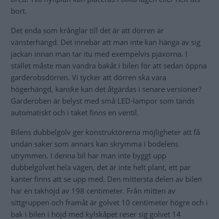
bort.
Det enda som krånglar till det är att dörren är
vänsterhängd. Det innebär att man inte kan hänga av sig
jackan innan man tar itu med exempelvis pjäxorna. I
stället måste man vandra bakåt i bilen för att sedan öppna
garderobsdörren. Vi tycker att dörren ska vara
högerhängd, kanske kan det åtgärdas i senare versioner?
Garderoben är belyst med små LED-lampor som tänds
automatiskt och i taket finns en ventil.
Bilens dubbelgolv ger konstruktörerna möjligheter att få
undan saker som annars kan skrymma i bodelens
utrymmen. I denna bil har man inte byggt upp
dubbelgolvet hela vägen, det är inte helt plant, ett par
kanter finns att se upp med. Den mittersta delen av bilen
har en takhöjd av 198 centimeter. Från mitten av
sittgruppen och framåt är golvet 10 centimeter högre och i
bak i bilen i höjd med kylskåpet reser sig golvet 14