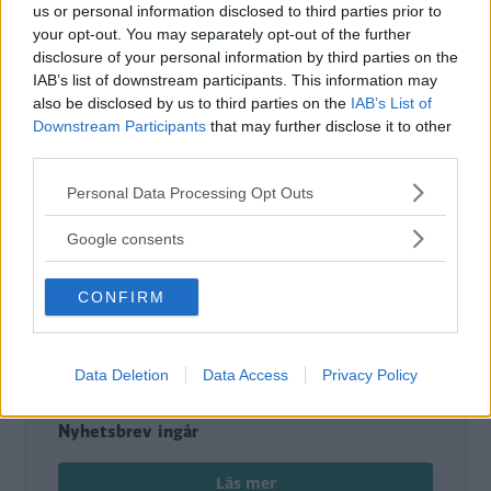
us or personal information disclosed to third parties prior to
Det här är en låst artikel.
Logga in
för
your opt-out. You may separately opt-out of the further
att fortsätta läsa.
disclosure of your personal information by third parties on the
IAB’s list of downstream participants. This information may
also be disclosed by us to third parties on the
IAB’s List of
Downstream Participants
that may further disclose it to other
third parties.
DIGITAL PRENUMERATION
Ta del av allt material – bli
Please note that this website/app uses one or more Google
Personal Data Processing Opt Outs
Premium-medlem
services and may gather and store information including but
not limited to your visit or usage behaviour. You may click to
Google consents
Det här är en del av vårt premium-innehåll. För
grant or deny consent to Google and its third-party tags to
use your data for below specified purposes in below Google
att läsa vidare behöver du starta en
CONFIRM
consent section.
prenumeration eller logga in om du redan har
ett konto.
Data Deletion
Data Access
Privacy Policy
Tillgång till alla artiklar
Digital tidning ingår
Nyhetsbrev ingår
Läs mer