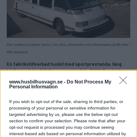
Den snabba husbilen fanns i tre olika utföranden och tillverkades på 80-talet i
600 exemplar.
En fabrikstillverkad husbil med sportprestanda, lång
hjulbas och kraftfull svansmotor från BMW. Den hade en
toppfart på 160 km/h och såldes i 600 exemplar.
www.husbilhusvagn.se -
Do Not Process My
Personal Information
Låg, lång och snabb!
600 stycken tillverkades.
If you wish to opt-out of the sale, sharing to third parties, or
processing of your personal or sensitive information for
Snabbaste serietillverkade husbilen!
targeted advertising by us, please use the below opt-out
section to confirm your selection. Please note that after your
Text
opt-out request is processed you may continue seeing
Jimmie Öbom
interest-based ads based on personal information utilized by