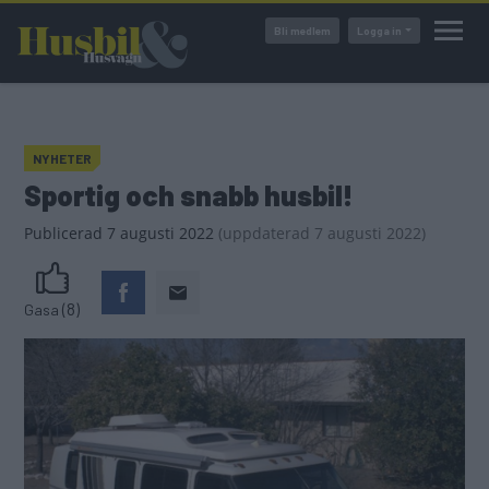
Hoppa
Bli medlem
Logga in
till
huvudinnehåll
NYHETER
Sportig och snabb husbil!
Publicerad
7 augusti 2022
(
uppdaterad
7 augusti 2022)
(8)
Gasa