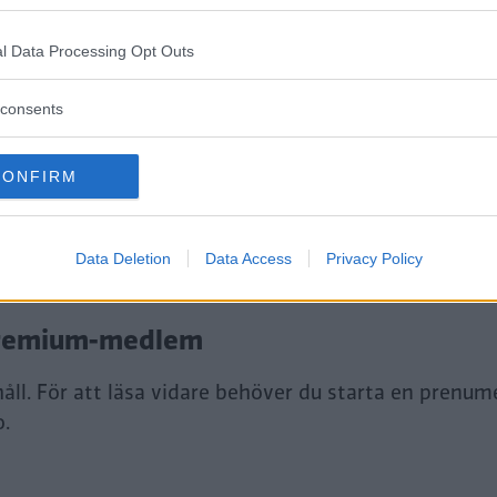
l Data Processing Opt Outs
consents
CONFIRM
tt fortsätta läsa.
Data Deletion
Data Access
Privacy Policy
i Premium-medlem
åll. För att läsa vidare behöver du starta en prenum
o.