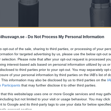
ilhusvagn.se -
Do Not Process My Personal Information
to opt-out of the sale, sharing to third parties, or processing of your per
formation for targeted advertising by us, please use the below opt-out s
r selection. Please note that after your opt-out request is processed y
eing interest-based ads based on personal information utilized by us or
disclosed to third parties prior to your opt-out. You may separately opt-
losure of your personal information by third parties on the IAB’s list of
. This information may also be disclosed by us to third parties on the
IA
Participants
that may further disclose it to other third parties.
 that this website/app uses one or more Google services and may gath
rov. 40 graders skillnad mellan första- o
including but not limited to your visit or usage behaviour. You may click 
 to Google and its third-party tags to use your data for below specifi
ogle consent section.