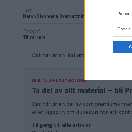
Text
Persona
Maren Siepmann Översättning: Maria Andersson
Google 
Fotograf
Tillverkare
Det här är en låst artikel.
Logga in
för a
DIGITAL PRENUMERATION
Ta del av allt material – bl
Det här är en del av vårt premium-inneh
eller logga in om du redan har ett kont
Tillgång till alla artiklar