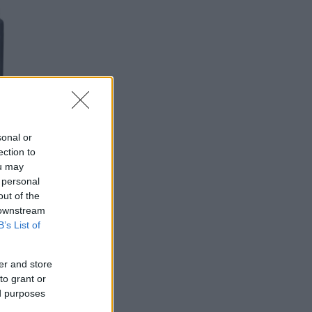
sonal or
ection to
ou may
 personal
out of the
 downstream
B’s List of
er and store
ch
to grant or
ed purposes