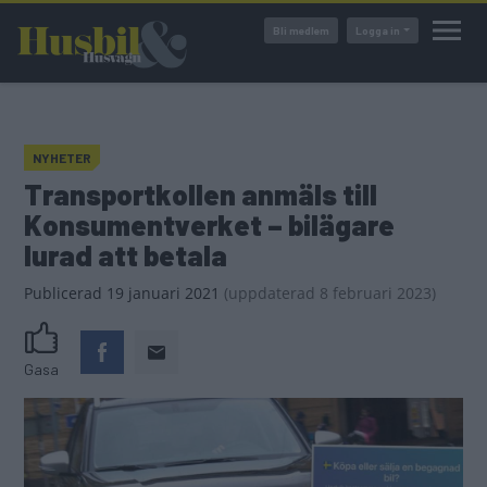
Hoppa
Bli medlem
Logga in
till
huvudinnehåll
NYHETER
Transportkollen anmäls till
Konsumentverket – bilägare
lurad att betala
Publicerad
19 januari 2021
(
uppdaterad
8 februari 2023)
Gasa