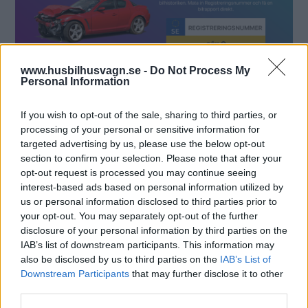
www.husbilhusvagn.se -
Do Not Process My
Personal Information
Sidan Transportkollen har anmälts till Konsumentverket, som ännu inte
hunnit undersöka vem som står bakom den. Det framgår inte var
If you wish to opt-out of the sale, sharing to third parties, or
användarbetyget på 4,7 stjärnor kommer från och villkoren för sidan är
processing of your personal or sensitive information for
direktöversatta.
targeted advertising by us, please use the below opt-out
section to confirm your selection. Please note that after your
opt-out request is processed you may continue seeing
Falska spekulanter
interest-based ads based on personal information utilized by
us or personal information disclosed to third parties prior to
En läsare som varit
i kontakt med Vi Bilägare har blivit
your opt-out. You may separately opt-out of the further
kontaktat av en person som uppgav sig vara spekulant på
disclosure of your personal information by third parties on the
hans bil som är till salu. Personen ville ha ett utdrag från
IAB’s list of downstream participants. This information may
also be disclosed by us to third parties on the
IAB’s List of
Transportkollen och accepterade ingen annan tjänst som
Downstream Participants
that may further disclose it to other
exempelvis Carfax och det kändes som ett bedrägeri,
third parties.
uppger läsaren.