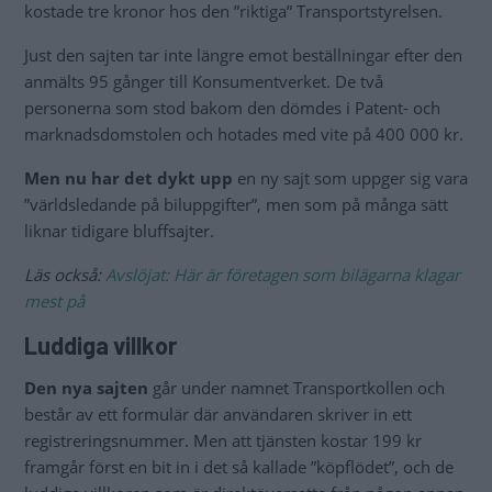
kostade tre kronor hos den ”riktiga” Transportstyrelsen.
Just den sajten tar inte längre emot beställningar efter den
anmälts 95 gånger till Konsumentverket. De två
personerna som stod bakom den dömdes i Patent- och
marknadsdomstolen och hotades med vite på 400 000 kr.
Men nu har det dykt upp
en ny sajt som uppger sig vara
”världsledande på biluppgifter”, men som på många sätt
liknar tidigare bluffsajter.
Läs också:
Avslöjat: Här är företagen som bilägarna klagar
mest på
Luddiga villkor
Den nya sajten
går under namnet Transportkollen och
består av ett formulär där användaren skriver in ett
registreringsnummer. Men att tjänsten kostar 199 kr
framgår först en bit in i det så kallade ”köpflödet”, och de