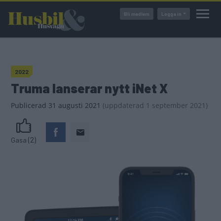
Hoppa
Bli medlem
Logga in
till
huvudinnehåll
2022
Truma lanserar nytt iNet X
Publicerad
31 augusti 2021
(
uppdaterad
1 september 2021)
(2)
Gasa