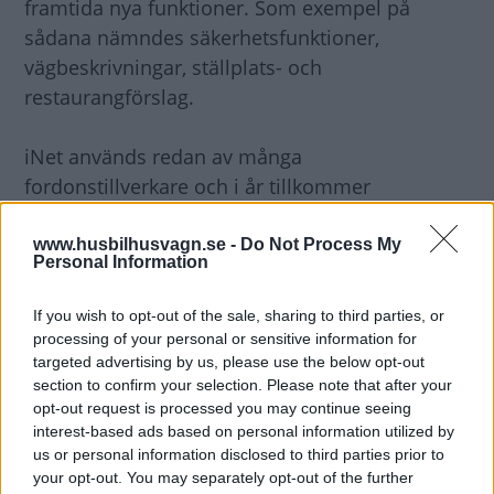
framtida nya funktioner. Som exempel på
sådana nämndes säkerhetsfunktioner,
vägbeskrivningar, ställplats- och
restaurangförslag.
iNet används redan av många
fordonstillverkare och i år tillkommer
Weinsberg, Trigano i Roller Team Model Zefiro
och CI Model Magis samt vissa
www.husbilhusvagn.se -
Do Not Process My
Personal Information
Carthagomodeller.
If you wish to opt-out of the sale, sharing to third parties, or
– Under vår 72-åriga historia har vi kontinuerligt
processing of your personal or sensitive information for
arbetat för att utveckla bättre camping. Vi
targeted advertising by us, please use the below opt-out
section to confirm your selection. Please note that after your
använder nu digitalisering, intelligent hårdvara
opt-out request is processed you may continue seeing
och programvara i en öppen systemarkitektur.
interest-based ads based on personal information utilized by
De tre delmålen, "börja smart. vara smart. stay
us or personal information disclosed to third parties prior to
your opt-out. You may separately opt-out of the further
smart", är vår version av den uppkopplade