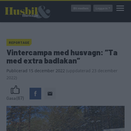
Hoppa
Bli medlem
Logga in
till
huvudinnehåll
REPORTAGE
Vintercampa med husvagn: ”Ta
med extra badlakan”
Publicerad
15 december 2022
(
uppdaterad
23 december
2022)
(67)
Gasa