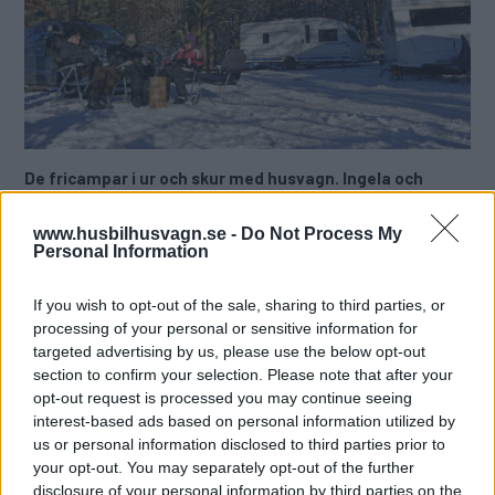
De fricampar i ur och skur med husvagn. Ingela och
Martin Lindblad, även kända som Polarfamiljen, ger sina
bästa vintertips.
www.husbilhusvagn.se -
Do Not Process My
Personal Information
Text
Maria Andersson/Ingela och Martin Lindblad
If you wish to opt-out of the sale, sharing to third parties, or
processing of your personal or sensitive information for
Fotograf
targeted advertising by us, please use the below opt-out
Privat
section to confirm your selection. Please note that after your
opt-out request is processed you may continue seeing
interest-based ads based on personal information utilized by
Det här är en låst artikel.
Logga in
för
us or personal information disclosed to third parties prior to
att fortsätta läsa.
your opt-out. You may separately opt-out of the further
disclosure of your personal information by third parties on the