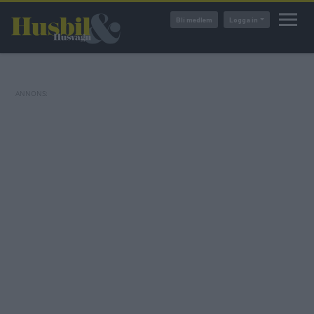
Hoppa
Bli medlem
Logga in
till
huvudinnehåll