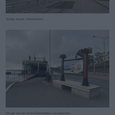
Det går inte att missa Ölandsfärjan vid kajkanten.
Husbilar och husvagnar är välkomna på färjan. Men du måste sms:a en
förfrågan för att boka plats.