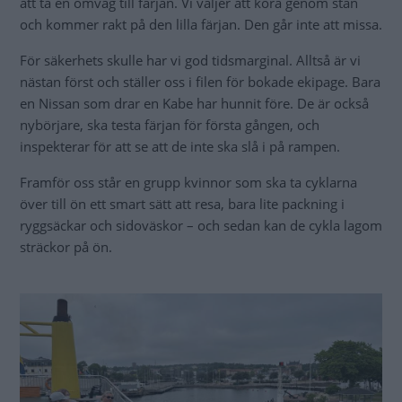
Hejdå Oskarshamn. Om nätt två timmar är färjan framme i Byxelkrok.