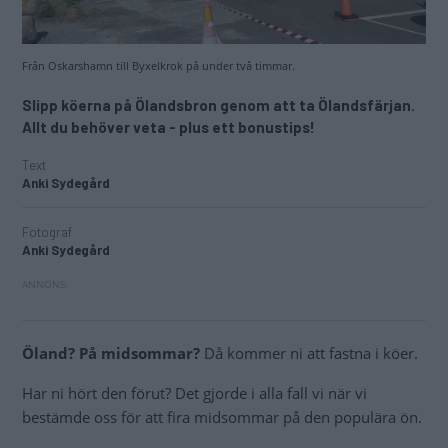
Men det visade sig finnas ett alternativ.
Det går att ta färja med färjan från Oskarshamn till
Byxelkrok. Men av någon anledning blir det inte av att vi
kollar den i samband med att resten av resan bokas.
Färjan ser liten ut. Tar de verkligen husbilar och
husvagnar?