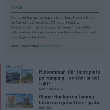
RESTIPS
Ställplats Öland för 100
kronor!
NYHETER
MISSA INTE KOMMANDE ARTIKLAR OM
ÅTERFÖRSÄLJARE
Få vårt nyhetsbrev utan kostnad
Genom att anmäla dig godkänner du OK-förlagets
personuppgiftspolicy.