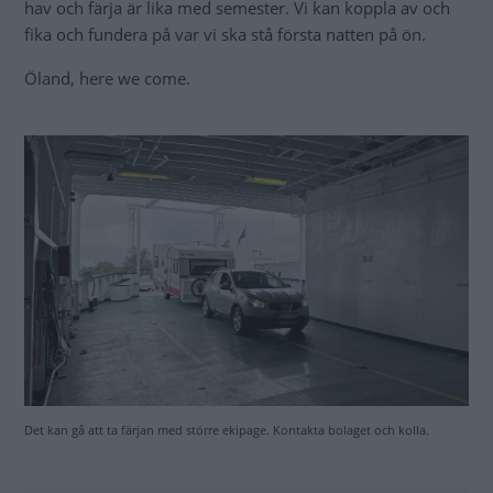
TIPS!
Har du ett husvagnsekipage, eller en husbil, som är längre
än 7 (med drag) respektive 7,5 meter. Kontakta
Ölandsfärjan innan du ska åka. Om turen inte är alltför
fullbokad kan du få plats – även med större fordon än vad
som anges på hemsidan.
Mer information:
olandsfarjan.se
Läs också
Midsommar: Här finns plats
på camping – och här är det
fullt!
CAMPINGPLATS
Öland: Här kan du tömma
latrin och gråvatten – gratis