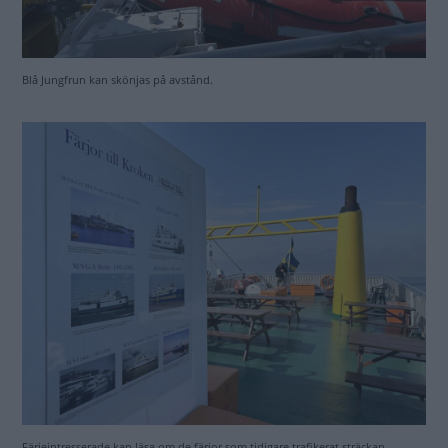
Färjeintresserade kan läsa om de färjor som tidigare trafikerat sträckan.
Färjan tar max 24 personbilar, ”och då pressar vi ihop
dem rejält”, säger tjejen i kafeterian. I dag är det färre och
inte bara för att vår plåtis och husvagnen tar plats. Det är
helt enkelt inte fullbokat – att ställa sig i sista minuten-filen
och hoppas på plats kan med andra ord löna sig.
Åtminstone om man inte ska iväg de mest populära
tiderna.
Att köra ombord visar sig vara en baggis. Vi blir påvinkade
först och hamnar längst fram i fören, stänger av gasolen
och går upp för att fika.
Biljetten betalar vi i kafeterian. Vi har inte fått veta vad
priset är, men förstår att det är högre än för personbil som
kostar 599 kronor. Det visar sig kosta 850 kronor att ta
färjan med plåtis, så vi gör ingen direkt vinst på att välja