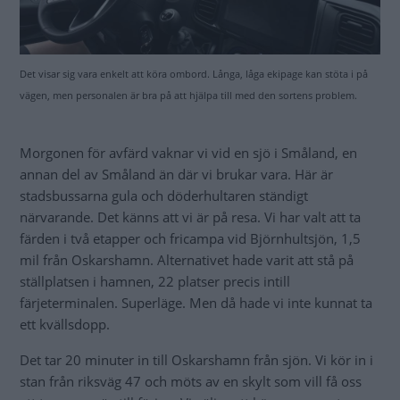
stan från riksväg 47 och möts av en skylt som vill få oss
att ta en omväg till färjan. Vi väljer att köra genom stan
och kommer rakt på den lilla färjan. Den går inte att missa.
För säkerhets skulle har vi god tidsmarginal. Alltså är vi
nästan först och ställer oss i filen för bokade ekipage. Bara
en Nissan som drar en Kabe har hunnit före. De är också
nybörjare, ska testa färjan för första gången, och
inspekterar för att se att de inte ska slå i på rampen.
Framför oss står en grupp kvinnor som ska ta cyklarna
över till ön ett smart sätt att resa, bara lite packning i
ryggsäckar och sidoväskor – och sedan kan de cykla lagom
sträckor på ön.