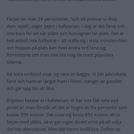
det här alternativet. Men det känns ändå bra. Doften av
hav och färja är lika med semester. Vi kan koppla av och
fika och fundera på var vi ska stå första natten på ön.
Öland, here we come.
Det kan gå att ta färjan med större ekipage. Kontakta bolaget och kolla.