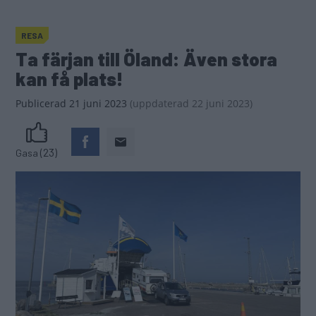
Från Oskarshamn till Byxelkrok på under två timmar.
Slipp köerna på Ölandsbron genom att ta Ölandsfärjan.
Allt du behöver veta - plus ett bonustips!
Text
Anki Sydegård
Fotograf
Anki Sydegård
Öland? På midsommar?
Då kommer ni att fastna i köer.
Har ni hört den förut? Det gjorde i alla fall vi när vi
bestämde oss för att fira midsommar på den populära ön.