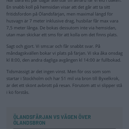
ÖLANDSBRON
Vägen över
Ölandsfärjan
Ölandsbron
1 timme och 55
Ungefär samma restid,
Restid
minuter
längre om det är köer
850 kr (för plåtis på
Kostnad
345 kr (diesel)
6,36 meter)
Avgångar 8:00 och
Tidpunkt
14:00 från
När du vill
Oskarshamn
Sparade
19 mil (Oskarshamn-
Inga
mil
Byxelkrok)