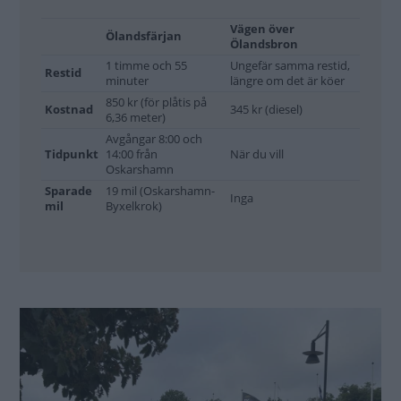
Ölandsfärjan är liten, tar max 24 personbilar. Den här morgonen är det gott
om plats för Husbil & Husvagns plåtis och husvagnen intill.