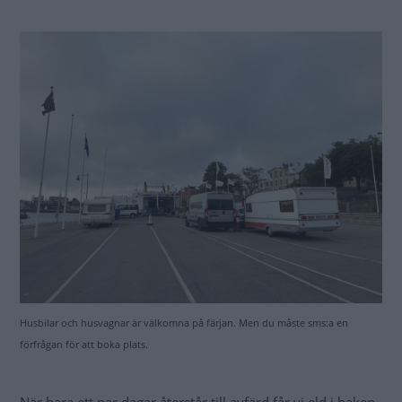
När bara ett par dagar återstår till avfärd får vi eld i baken.
En snabb koll på hemsidan visar att det går att ta sitt
fritidsfordon på Ölandsfärjan, men maximal längd för
husvagn är 7 meter inklusive drag, husbilar får max vara
7,5 meter långa. De bokas dessutom inte via hemsidan,
utan man skickar ett sms för att kolla om det finns plats.
Sagt och gjort. Vi sms:ar och får snabbt svar. På
måndagskvällen bokar vi plats på färjan. Vi ska åka onsdag
kl 8:00, den andra dagliga avgången kl 14:00 är fullbokad.
Tidsmässigt är det ingen vinst. Men för oss som som
startar i Stockholm och har 51 mil via bron till Byxelkrok,
är det ett skönt avbrott på resan. Förutom att vi slipper stå
i kö förstås.
ÖLANDSFÄRJAN VS VÄGEN ÖVER