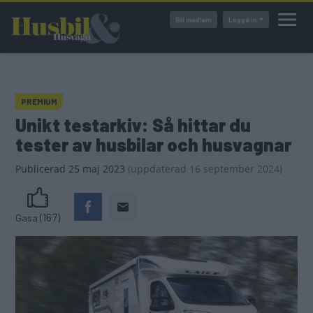
Hoppa
Bli medlem
Logga in
till
huvudinnehåll
PREMIUM
Unikt testarkiv: Så hittar du
tester av husbilar och husvagnar
Publicerad
25 maj 2023
(
uppdaterad
16 september 2024)
(167)
Gasa