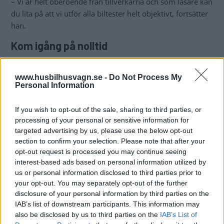
– Vi är helt oberoende från tillverkarna och som läsare kan
du lita på att vi utför alla biltester helt objektivt, fortsätter
han.
Kom igång på nolltid
Det första du ska
göra när du är på jakt efter en ny bil är
att gå in i Husbil & Husvagns testbank
som du hittar här
.
www.husbilhusvagn.se -
Do Not Process My
Personal Information
Du kan leta fram en viss modell genom att klicka på
märket och sedan modellen, eller en viss fordonstyp – till
If you wish to opt-out of the sale, sharing to third parties, or
exempel plåtis.
processing of your personal or sensitive information for
targeted advertising by us, please use the below opt-out
I nuläget finns flera hundra tester att läsa för alla
section to confirm your selection. Please note that after your
Premiummedlemmar. Vi fyller på med fler tester löpande.
opt-out request is processed you may continue seeing
interest-based ads based on personal information utilized by
– Testarkivet är en
unik fördel för alla
us or personal information disclosed to third parties prior to
Premiummedlemmar, säger Jimmie Öbom.
your opt-out. You may separately opt-out of the further
disclosure of your personal information by third parties on the
Klicka här för att bli Premiummedlem
och
klicka här för att
IAB’s list of downstream participants. This information may
komma till testarkivet
.
also be disclosed by us to third parties on the
IAB’s List of