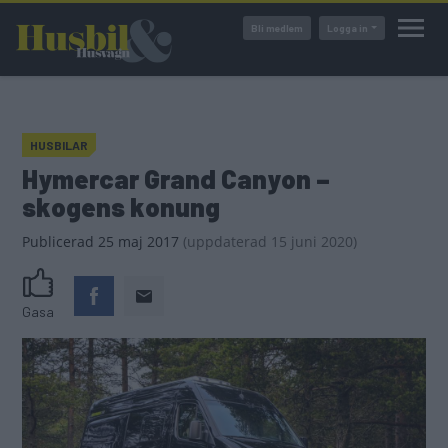
Hoppa
Bli medlem
Logga in
till
huvudinnehåll
HUSBILAR
Hymercar Grand Canyon –
skogens konung
Publicerad
25 maj 2017
(
uppdaterad
15 juni 2020)
Gasa