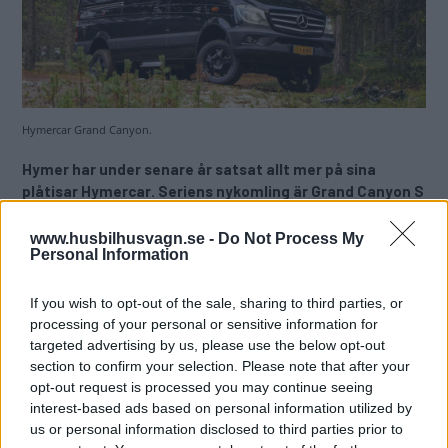
Hymercar Grand Canyon.
Hymer har under senare år satsat allt mer på sina
plåtisar Hymercar. Seriens nykomling är Grand Canyon S
som baseras på Mercedes-Benz Sprinter. Vi klev in i den
fyrhjulsdrivna versionen och barkade rakt ut i skogen!
www.husbilhusvagn.se -
Do Not Process My
Personal Information
Text
Vesa Riihinen & Mikael Galvér
If you wish to opt-out of the sale, sharing to third parties, or
processing of your personal or sensitive information for
Fotograf
targeted advertising by us, please use the below opt-out
Vesa Riihinen & Mikael Galvér
section to confirm your selection. Please note that after your
opt-out request is processed you may continue seeing
interest-based ads based on personal information utilized by
Det här är en låst artikel.
Logga in
för
us or personal information disclosed to third parties prior to
att fortsätta läsa.