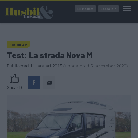
Hoppa
Bli medlem
Logga in
till
huvudinnehåll
HUSBILAR
Test: La strada Nova M
Publicerad
11 januari 2015
(
uppdaterad
5 november 2020)
(1)
Gasa