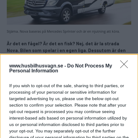
Stjärna. Nova baseras på Mercedes Sprinter och är en njutning att köra.
Är det en fågel? Är det en fisk? Nej, det är la strada
Nova. Bilen som spelar i en egen liga. Dessutom är den
fenomenalt kul att köra.
www.husbilhusvagn.se -
Do Not Process My
Text
Personal Information
Mikael Galver
If you wish to opt-out of the sale, sharing to third parties, or
Fotograf
processing of your personal or sensitive information for
Mikael Galvér
targeted advertising by us, please use the below opt-out
section to confirm your selection. Please note that after your
opt-out request is processed you may continue seeing
Det här är en låst artikel.
Logga in
för
interest-based ads based on personal information utilized by
att fortsätta läsa.
us or personal information disclosed to third parties prior to
your opt-out. You may separately opt-out of the further
disclosure of your personal information by third parties on the