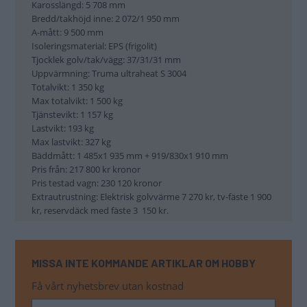
Karosslängd: 5 708 mm
Bredd/takhöjd inne: 2 072/1 950 mm
A-mått: 9 500 mm
Isoleringsmaterial: EPS (frigolit)
Tjocklek golv/tak/vägg: 37/31/31 mm
Uppvärmning: Truma ultraheat S 3004
Totalvikt: 1 350 kg
Max totalvikt: 1 500 kg
Tjänstevikt: 1 157 kg
Lastvikt: 193 kg
Max lastvikt: 327 kg
Bäddmått: 1 485x1 935 mm + 919/830x1 910 mm
Pris från: 217 800 kr kronor
Pris testad vagn: 230 120 kronor
Extrautrustning: Elektrisk golvvärme 7 270 kr, tv-fäste 1 900
kr, reservdäck med fäste 3 150 kr.
MISSA INTE KOMMANDE ARTIKLAR OM HOBBY
Få vårt nyhetsbrev utan kostnad