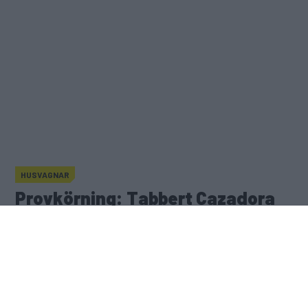
HUSVAGNAR
Hobby On Tour 490 SFf - Lättrullad resevagn
Provkörning: Tabbert Cazadora
Provkörning: Tabbert Cazadora
Publicerad
16 juni 2025
(1)
Gasa