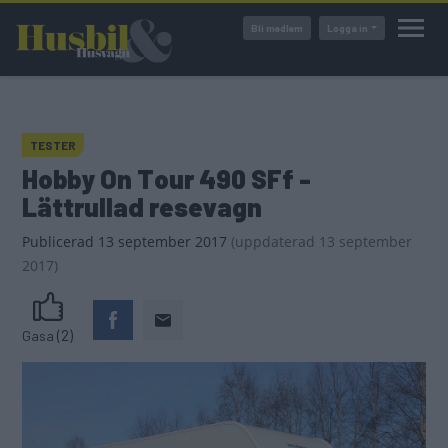
Hoppa
Bli medlem
Logga in
till
huvudinnehåll
TESTER
Hobby On Tour 490 SFf -
Lättrullad resevagn
Publicerad
13 september 2017
(
uppdaterad
13 september
2017)
(2)
Gasa