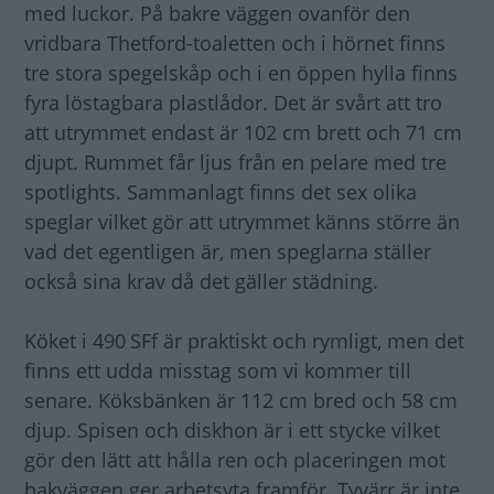
med luckor. På bakre väggen ovanför den
vridbara Thetford-toaletten och i hörnet finns
tre stora spegelskåp och i en öppen hylla finns
fyra löstagbara plastlådor. Det är svårt att tro
att utrymmet endast är 102 cm brett och 71 cm
djupt. Rummet får ljus från en pelare med tre
spotlights. Sammanlagt finns det sex olika
speglar vilket gör att utrymmet känns större än
vad det egentligen är, men speglarna ställer
också sina krav då det gäller städning.
Köket i 490 SFf är praktiskt och rymligt, men det
finns ett udda misstag som vi kommer till
senare. Köksbänken är 112 cm bred och 58 cm
djup. Spisen och diskhon är i ett stycke vilket
gör den lätt att hålla ren och placeringen mot
bakväggen ger arbetsyta framför. Tyvärr är inte