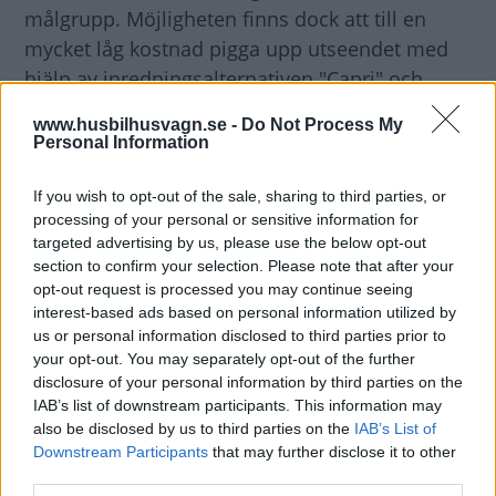
målgrupp. Möjligheten finns dock att till en
mycket låg kostnad pigga upp utseendet med
hjälp av inredningsalternativen "Capri" och
”Split” som är mer färgglada alternativ.
www.husbilhusvagn.se -
Do Not Process My
Personal Information
Förvaringsutrymmena i denna vagn är
överraskande generösa. Garderoben är 84 cm
If you wish to opt-out of the sale, sharing to third parties, or
processing of your personal or sensitive information for
bred, 65 cm djup och 133 cm hög. Det andra
targeted advertising by us, please use the below opt-out
större förvaringsutrymmet finns under
section to confirm your selection. Please note that after your
dubbelsängen där de motsvarande måtten är
opt-out request is processed you may continue seeing
interest-based ads based on personal information utilized by
125 x 134 x 36 cm. Fler möjligheter för förvaring
us or personal information disclosed to third parties prior to
finns i vagnens framdel där det finns fyra skåp
your opt-out. You may separately opt-out of the further
uppe vid taket samt förvaring i nattduksborden.
disclosure of your personal information by third parties on the
IAB’s list of downstream participants. This information may
also be disclosed by us to third parties on the
IAB’s List of
Sängen är något kort, 193 cm, men har en
Downstream Participants
that may further disclose it to other
trevlig bredd på 149 cm. Däremot är passagen
third parties.