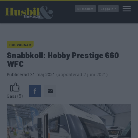
Hoppa
Bli medlem
Logga in
till
huvudinnehåll
HUSVAGNAR
Snabbkoll: Hobby Prestige 660
WFC
Publicerad
31 maj 2021
(
uppdaterad
2 juni 2021)
(5)
Gasa