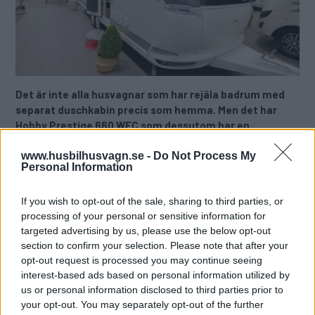
Det är inte alla husvagnar som har rejäla badrum med
separat duschkabin precis som hemma. Men det har
Hobby Prestige 660 WFC som dessutom har en
jättesoffa och ett vinkelkök som liknar en bar.
www.husbilhusvagn.se -
Do Not Process My
Personal Information
Text
Jimmie Öbom
If you wish to opt-out of the sale, sharing to third parties, or
Fotograf
processing of your personal or sensitive information for
Richard Öhrn
targeted advertising by us, please use the below opt-out
section to confirm your selection. Please note that after your
opt-out request is processed you may continue seeing
Det här är en låst artikel.
Logga in
för
interest-based ads based on personal information utilized by
att fortsätta läsa.
us or personal information disclosed to third parties prior to
your opt-out. You may separately opt-out of the further