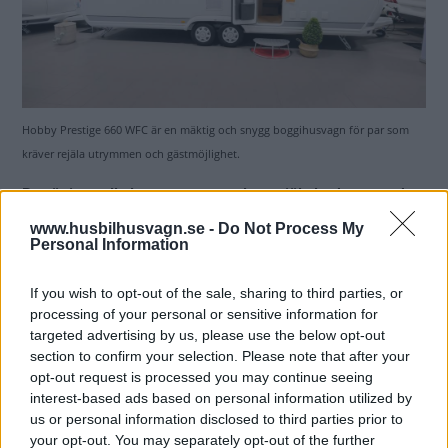
Hobby Prestige 660 WFC är en mäktig och snygg boggi­husvagn för par som
kräver rejäla utrymmen och gästmöjlighet.
Det är inte alla husvagnar som har rejäla badrum med
separat duschkabin. Vanligare är en kompakt variant
www.husbilhusvagn.se -
Do Not Process My
och ibland ingen dusch alls. Men det har Hobby Prestige
Personal Information
660 WFC som dessutom har en jättesoffa och ett
vinkelkök som liknar en bardisk.
If you wish to opt-out of the sale, sharing to third parties, or
processing of your personal or sensitive information for
Text
targeted advertising by us, please use the below opt-out
Jimmie Öbom
section to confirm your selection. Please note that after your
opt-out request is processed you may continue seeing
Det här är en låst artikel.
Logga in
för
interest-based ads based on personal information utilized by
us or personal information disclosed to third parties prior to
att fortsätta läsa.
your opt-out. You may separately opt-out of the further