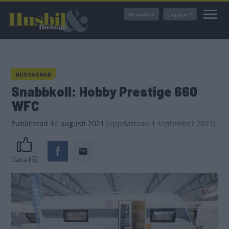
Hoppa
Bli medlem
Logga in
till
huvudinnehåll
HUSVAGNAR
Snabbkoll: Hobby Prestige 660
WFC
Publicerad
14 augusti 2021
(
uppdaterad
1 september 2021)
(5)
Gasa