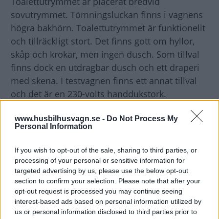
Toalettutrymmet är placerat bredvid
sovutrymmet. Tömningsluckan finns i vagnens
högra bakhörn. Toalettutrymmet är funktionellt
och tillräckligt stort. Det finns gott om hyllor,
skåp och krokar, men ingen dusch. Som tillval
finns dock en utdragbar dusch och ett draperi
med skena. I testvagnen finns ett annat tillval
och det är en 230-volts handdukstork.
Mellan toaletten och garderoben finns det
www.husbilhusvagn.se -
Do Not Process My
bland Solifer-ägare så bekanta nattduksbordet,
Personal Information
tv-bordet, arbetsplatsen eller vad man nu vill
använda det till.
If you wish to opt-out of the sale, sharing to third parties, or
processing of your personal or sensitive information for
targeted advertising by us, please use the below opt-out
Köket är en lyckad enhet som står sig väl i
section to confirm your selection. Please note that after your
jämförelse med många andra vagnar. Det finns
opt-out request is processed you may continue seeing
gott om skåp, lådor och hyllor. Det utdragbara
interest-based ads based on personal information utilized by
apotekarskåpet ger utmärkta möjligheter till
us or personal information disclosed to third parties prior to