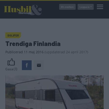
Hoppa
Bli medlem
Logga in
till
huvudinnehåll
SOLIFER
Trendiga Finlandia
Publicerad
11 maj 2016
(
uppdaterad
24 april 2017)
(1)
Gasa