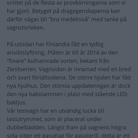
snittet på de flesta av provkörningarna som vi
har gjort. Betyget på dragegenskaperna kan
därför sägas bli ”bra medelnivå” med tanke på
vagnstorleken.
På utsidan har Finlandia fått en tydlig
ansiktslyftning. Plåten är till år 2014 av den
"finare" kulhamrade sorten, bekant från
Zenitserien. Vagnsidan är inramad med en bred
och svart förtältsskena. De större hjulen har fått
nya hjulhus. Den största uppdateringen är dock
den nya bakstammen i plast med stående LED-
bakljus.
Vår testvagn har en utvändig lucka till
lastutrymmet, som är placerat under
dubbelbädden. Längst fram på vagnens högra
sida sitter ett gasuttag för gasolgrill, detta är ett