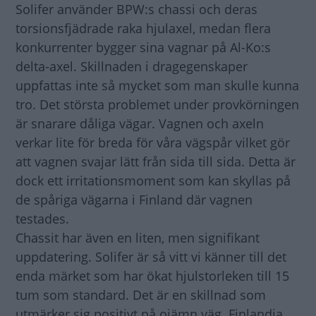
Solifer använder BPW:s chassi och deras
torsionsfjädrade raka hjulaxel, medan flera
konkurrenter bygger sina vagnar på Al-Ko:s
delta-axel. Skillnaden i dragegenskaper
uppfattas inte så mycket som man skulle kunna
tro. Det största problemet under provkörningen
är snarare dåliga vägar. Vagnen och axeln
verkar lite för breda för våra vägspår vilket gör
att vagnen svajar lätt från sida till sida. Detta är
dock ett irritationsmoment som kan skyllas på
de spåriga vägarna i Finland där vagnen
testades.
Chassit har även en liten, men signifikant
uppdatering. Solifer är så vitt vi känner till det
enda märket som har ökat hjulstorleken till 15
tum som standard. Det är en skillnad som
utmärker sig positivt på ojämn väg. Finlandia