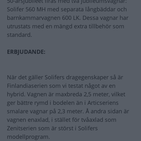
50-årsjubileet firas med två jubileumsvagnar:
Solifer 560 MH med separata långbäddar och
barnkammarvagnen 600 LK. Dessa vagnar har
utrustats med en mängd extra tillbehör som
standard.
ERBJUDANDE:
När det gäller Solifers dragegenskaper så är
Finlandiaserien som vi testat något av en
hybrid. Vagnen är maxbreda 2,5 meter, vilket
ger bättre rymd i bodelen än i Articseriens
smalare vagnar på 2,3 meter. Å andra sidan är
vagnen enaxlad, i stället för tvåaxlad som
Zenitserien som är störst i Solifers
modellprogram.