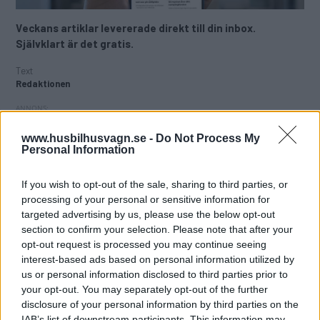
Veckans artiklar levererade direkt till din inbox.
Självklart är det gratis.
Text
Redaktionen
www.husbilhusvagn.se -
Do Not Process My
Personal Information
För dig som besöker
Husbil & Husvagns sajt kan det vara
värt att veta att vi också har ett populärt nyhetsbrev. På så
If you wish to opt-out of the sale, sharing to third parties, or
sätt får du full koll på läget i campingvärlden med både
processing of your personal or sensitive information for
tester, trender och restips.
targeted advertising by us, please use the below opt-out
section to confirm your selection. Please note that after your
Du som är prenumerant på nyhetsbrevet får veckans
opt-out request is processed you may continue seeing
artiklar, reportage och nyheter levererade direkt till din
interest-based ads based on personal information utilized by
inbox. Självklart är nyhetsbrevet gratis.
us or personal information disclosed to third parties prior to
your opt-out. You may separately opt-out of the further
Nyhetsbrevet skickas ut två dagar i veckan.
disclosure of your personal information by third parties on the
IAB’s list of downstream participants. This information may