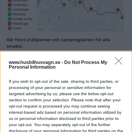
Här finns ställplatser och campingplatser för alla
smaker.
Text
www.husbilhusvagn.se -
Do Not Process My
Jutta Neumann, översättning: Maria Andersson
Personal Information
Fotograf
If you wish to opt-out of the sale, sharing to third parties, or
Jutta Neumann
processing of your personal or sensitive information for
targeted advertising by us, please use the below opt-out
Det här är en låst artikel.
Logga in
för
section to confirm your selection. Please note that after your
opt-out request is processed you may continue seeing
att fortsätta läsa.
interest-based ads based on personal information utilized by
us or personal information disclosed to third parties prior to
your opt-out. You may separately opt-out of the further
disclosure of your personal information by third parties on the