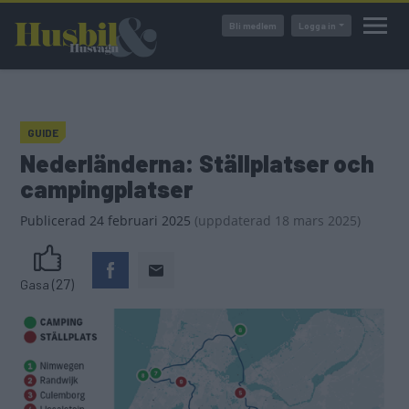
Hoppa
Bli medlem
Logga in
till
huvudinnehåll
GUIDE
Nederländerna: Ställplatser och
campingplatser
Publicerad
24 februari 2025
(
uppdaterad
18 mars 2025)
(27)
Gasa